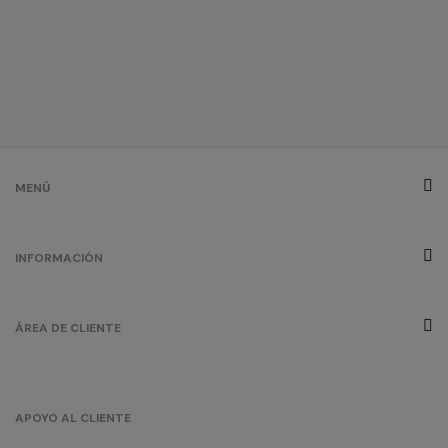
rojo
oportunidad
/
92
0.00 €
MENÚ
INFORMACIÓN
ÁREA DE CLIENTE
APOYO AL CLIENTE