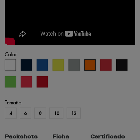
Color
blanco
azul
azul
amarillo
gris
rojo
negro
naranja
marino
real
fluo
claro
fluo
verde
coral
rojo
lima
fluo
oportunidad
Tamaño
4
6
8
10
12
Packshots
Ficha
Certificado