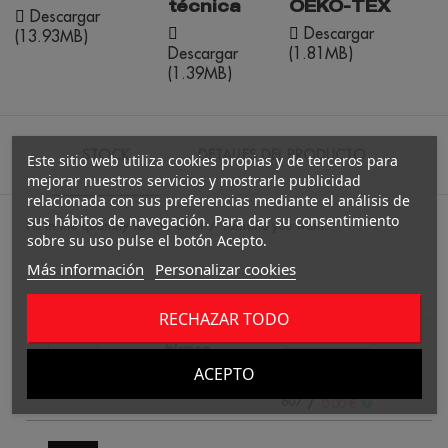
técnica
OEKO-TEX
Descargar
Descargar
(13.93MB)
Descargar
(1.81MB)
(1.39MB)
STOCK
DETALLES DEL PRODUCTO
Este sitio web utiliza cookies propias y de terceros para
mejorar nuestros servicios y mostrarle publicidad
relacionada con sus preferencias mediante el análisis de
sus hábitos de navegación. Para dar su consentimiento
Fill in the quantity for the Color / Tamaño you want.
sobre su uso pulse el botón Acepto.
Más información
Personalizar cookies
4
RECHAZAR TODO
blanco
ACEPTO
/
607
1
0.00 €