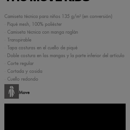
Camiseta técnica para niños 135 g/m² (en conversión)
· Piqué mesh, 100% poliéster
· Camiseta técnica con manga raglán
· Transpirable
· Tapa costuras en el cuello de piqué
· Doble costura en las mangas y la parte inferior del artículo
· Corte regular
· Cortada y cosida
· Cuello redondo
Move