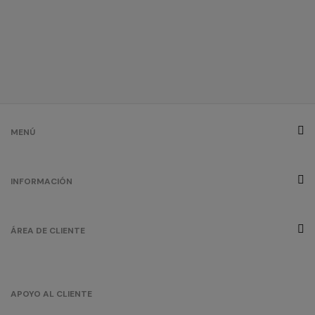
rojo
oportunidad
/
92
0.00 €
MENÚ
INFORMACIÓN
ÁREA DE CLIENTE
APOYO AL CLIENTE