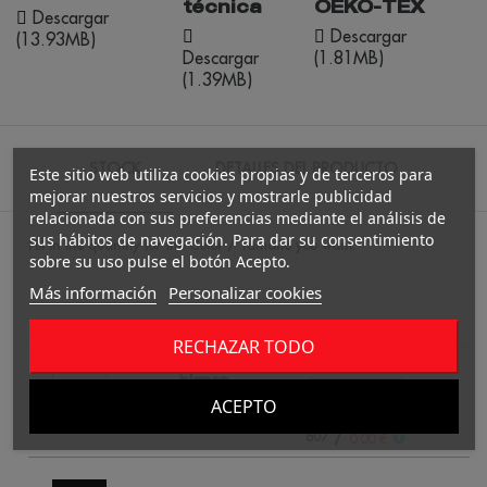
técnica
OEKO-TEX
Descargar
Descargar
(13.93MB)
Descargar
(1.81MB)
(1.39MB)
STOCK
DETALLES DEL PRODUCTO
Este sitio web utiliza cookies propias y de terceros para
mejorar nuestros servicios y mostrarle publicidad
relacionada con sus preferencias mediante el análisis de
sus hábitos de navegación. Para dar su consentimiento
Fill in the quantity for the Color / Tamaño you want.
sobre su uso pulse el botón Acepto.
Más información
Personalizar cookies
4
RECHAZAR TODO
blanco
ACEPTO
/
607
1
0.00 €