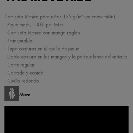
Camiseta técnica para niños 135 g/m² (en conversión)
· Piqué mesh, 100% poliéster
· Camiseta técnica con manga raglán
· Transpirable
· Tapa costuras en el cuello de piqué
· Doble costura en las mangas y la parte inferior del artículo
· Corte regular
· Cortada y cosida
· Cuello redondo
Move