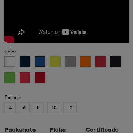
Color
blanco
azul
amarillo
gris
naranja
rojo
negro
azul
marino
fluo
claro
fluo
real
verde
coral
rojo
lima
fluo
oportunidad
Tamaño
4
6
8
10
12
Packshots
Ficha
Certificado