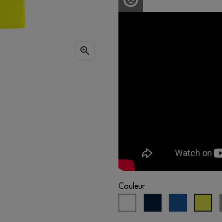

Couleur
blanc
bleu
bleu
jau
marine
royal
flu