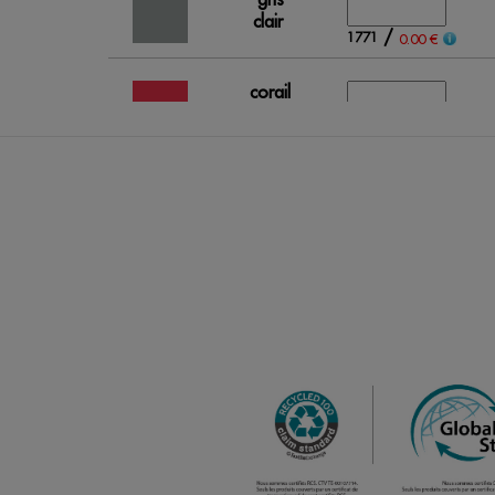
clair
/
1771
0.00 €
corail
fluo
/
771
0.00 €
orange
fluo
/
994
0.00 €
vert
citron
/
838
0.00 €
rouge
/
2254
0.00 €