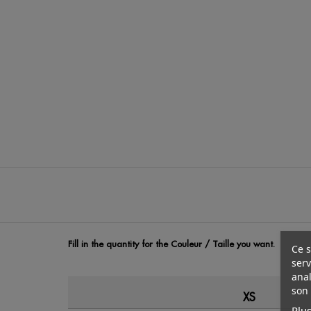
Fill in the quantity for the Couleur / Taille you want.
Ce s
serv
anal
son 
XS
Plus