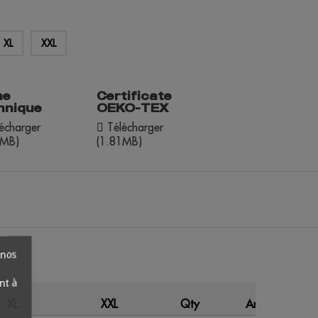
XL
XXL
he
Certificate
hnique
OEKO-TEX
écharger
Télécharger
6MB)
(1.81MB)
 nos
nt à
XL
XXL
Qty
Amount