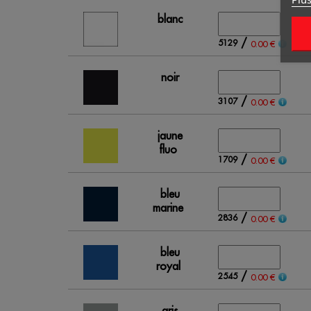
blanc
/
5129
0.00 €
noir
/
3107
0.00 €
jaune
fluo
/
1709
0.00 €
bleu
marine
/
2836
0.00 €
bleu
royal
/
2545
0.00 €
gris