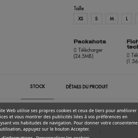
Taille
XS
S
M
L
Packshots
Fic
tec
Télécharger
Tél
(24.5MB)
(1.5
STOCK
DÉTAILS DU PRODUIT
ite Web utilise ses propres cookies et ceux de tiers pour améliorer
ices et vous montrer des publicités liées à vos préférences en
ysant vos habitudes de navigation. Pour donner votre consenteme
utilisation, appuyez sur le bouton Accepter.
S
M
L
 d'informations
Personnaliser les cookies