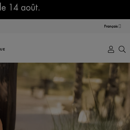
le 14 août.
Français
UE