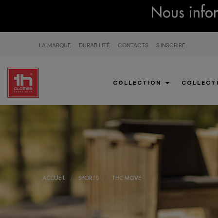
Nous infor
LA MARQUE
DURABILITÉ
CONTACTS
S'INSCRIRE
COLLECTION
COLLECT
ACCUEIL
SPORTS
THC MOVE