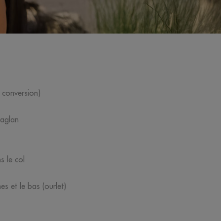
 conversion)
raglan
s le col
s et le bas (ourlet)