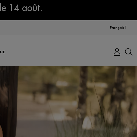
le 14 août.
Français
UE