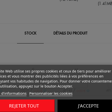
(1.41MB
STOCK
DÉTAILS DU PRODUIT
S
M
ite Web utilise ses propres cookies et ceux de tiers pour améliorer
ices et vous montrer des publicités liées à vos préférences en
ysant vos habitudes de navigation. Pour donner votre consenteme
utilisation, appuyez sur le bouton Accepter.
/
/
20210
42145
491
0.00 €
0.00 €
 d'informations
Personnaliser les cookies
REJETER TOUT
J'ACCEPTE
/
/
26179
59222
825
0.00 €
0.00 €