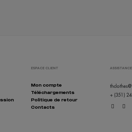
/
/
5359
13972
222
0.00 €
0.00 €
/
/
2691
1646
277
0.00 €
0.00 €
/
/
Out of stock
613
61
00 €
0.00 €
0.00 €
ESPACE CLIENT
ASSISTANCE
/
/
Out of stock
Out of stock
Out of
0.00 €
0.00 €
Mon compte
thclothes@
Téléchargements
+ (351) 2
ession
Politique de retour
/
/
Out of stock
196
44
Contacts
0.00 €
0.00 €
/
/
1849
1799
188
0.00 €
0.00 €