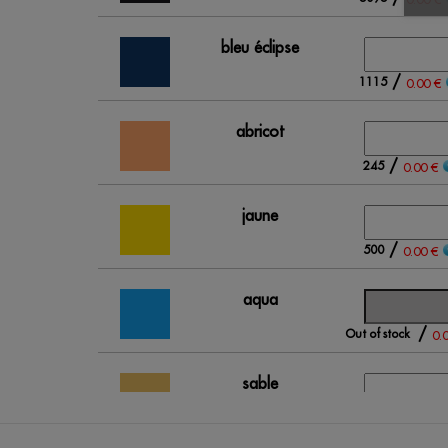
bleu éclipse
/
1115
0.00 €
abricot
/
245
0.00 €
jaune
/
500
0.00 €
aqua
/
Out of stock
0.
sable
/
69
0.00 €