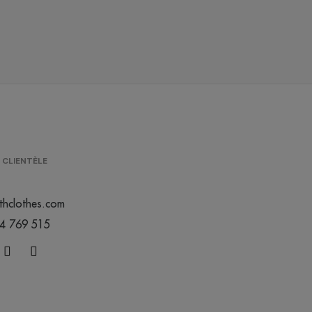
/
/
/
83
22014
8498
0.00 €
0.00 €
0.00 €
/
/
/
8
1870
2401
0.00 €
0.00 €
0.00 €
/
/
/
7
489
405
0.00 €
0.00 €
0.00 €
 CLIENTÈLE
/
/
/
 stock
Out of stock
13
0.00 €
0.00 €
0.00 €
thclothes.com
44 769 515
/
/
/
8
555
301
0.00 €
0.00 €
0.00 €
/
/
/
8
2940
970
0.00 €
0.00 €
0.00 €