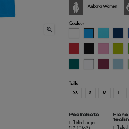
Ankara Women
Couleur

blanc
bleu
ble
aqua
atoll
écl
rouge
noir
orchidée
ver
rose
po
everglade
blanc
cherry
cry
bleuté
lacquer
blu
Taille
XS
S
M
L
Packshots
Fiche
techn
Télécharger
Téléch
(12.13MB)