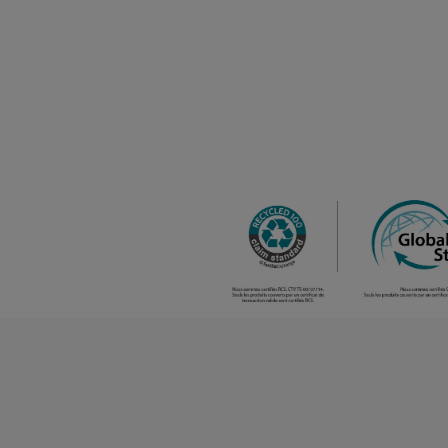
bleu atoll
/
520
0.00 €
bleu royal
/
942
0.00 €
bordeaux
/
512
0.00 €
blanc
bleuté
cherry
lacquer
/
157
0.00 €
gris chiné