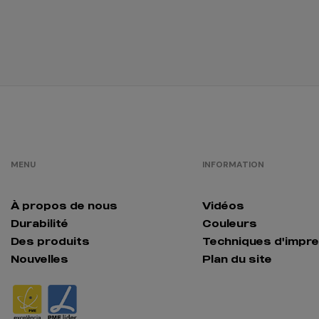
/
908
0.00 €
gris
/
749
0.00 €
cool
matcha
/
Out of stock
0.
MENU
INFORMATION
créme
brûlée
/
124
0.00 €
À propos de nous
Vidéos
Durabilité
Couleurs
crystal blue
Des produits
Techniques d'impr
/
394
Nouvelles
Plan du site
0.00 €
orange
/
1479
0.00 €