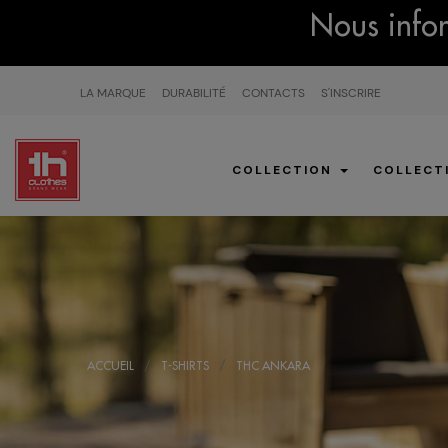
Nous infor
LA MARQUE
DURABILITÉ
CONTACTS
S'INSCRIRE
COLLECTION
COLLECT
ACCUEIL
T-SHIRTS
THC ANKARA