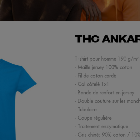
THC ANKA
T-shirt pour homme 190 g/m²
· Maille jersey 100% coton
· Fil de coton cardé
· Col côtelé 1x1
· Bande de renfort en jersey
· Double couture sur les manche
· Tubulaire
· Coupe régulière
· Traitement enzymatique
· Gris chiné: 90% coton / 10