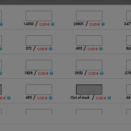
/
/
14303
26851
247
0.00 €
0.00 €
/
/
572
695
86
0.00 €
0.00 €
/
/
1828
3952
276
0.00 €
0.00 €
/
/
490
Out of stock
66
00 €
0.00 €
0.00 €
/
/
259
1046
198
0.00 €
0.00 €