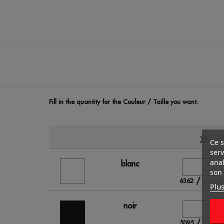
Fill in the quantity for the Couleur / Taille you want.
XS
Ce s
serv
anal
blanc
son 
/
6362
0.00 €
Plus
noir
/
5095
0.00 €