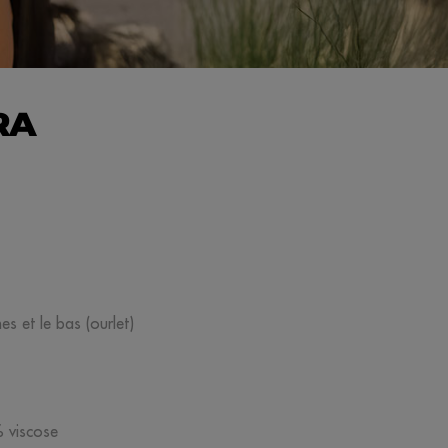
RA
s et le bas (ourlet)
% viscose