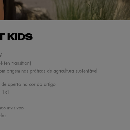
T KIDS
m²
 (en transition)
om origem nas práticas de agricultura sustentável
s de aperto na cor do artigo
ib 1x1
os invisíveis
adas