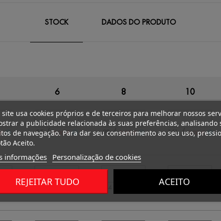
STOCK
DADOS DO PRODUTO
6
8
10
 site usa cookies próprios e de terceiros para melhorar nossos serv
strar a publicidade relacionada às suas preferências, analisando 
/
/
/
85
98
161
tos de navegação. Para dar seu consentimento ao seu uso, pressi
€
0.00 €
0.00 €
0.00 €
tão Aceito.
s informações
Personalização de cookies
REJEITAR TUDO
ACEITO
/
/
/
178
244
314
 €
0.00 €
0.00 €
0.00 €