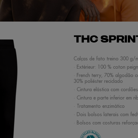
THC SPRIN
Calças de fato treino 300 g/
· Extérieur: 100 % coton peigné
· French terry, 70% algodão c
30% poliéster reciclado
· Cintura elástica com cordõe
· Cintura e parte inferior em r
· Tratamento enzimático
· Dois bolsos laterais com fech
· Bolsos com costuras reforç