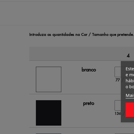
Introduza as quantidades na Cor / Tamanho que pretende.
4
Este
branco
e mo
/
77
hábi
0.00 
o bo
Mai
preto
/
136
0.00