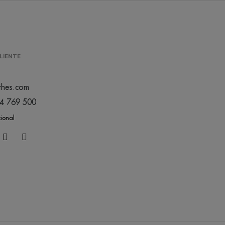
LIENTE
thes.com
44 769 500
cional