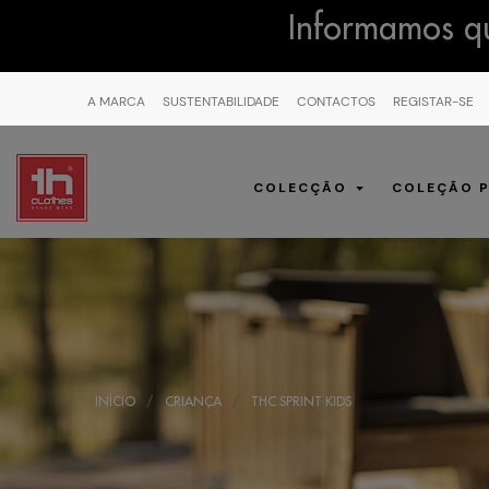
Informamos qu
A MARCA
SUSTENTABILIDADE
CONTACTOS
REGISTAR-SE
COLECÇÃO
COLEÇÃO 
INÍCIO
CRIANÇA
THC SPRINT KIDS