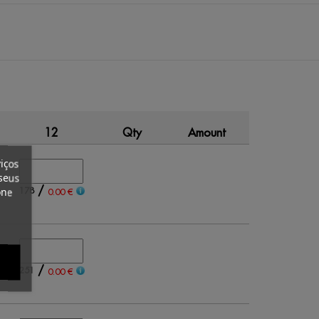
12
Qty
Amount
iços
seus
/
178
one
0.00 €
/
251
0.00 €