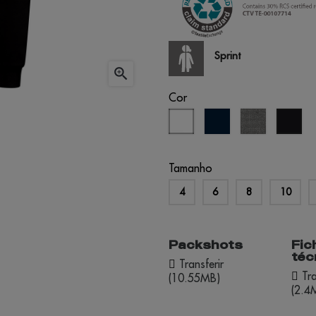
Sprint

Cor
branco
azul
cinza
pre
marinho
matizado
Tamanho
4
6
8
10
Packshots
Fic
téc
Transferir
Tra
(10.55MB)
(2.4