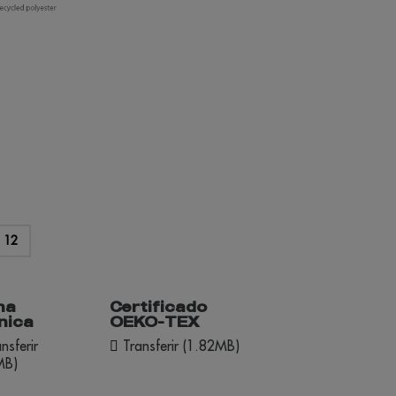
to
12
ha
Certificado
nica
OEKO-TEX
nsferir
Transferir (1.82MB)
MB)