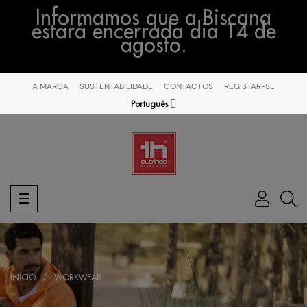
Informamos que a Biscana
estará encerrada dia 14 de
agosto.
A MARCA
SUSTENTABILIDADE
CONTACTOS
REGISTAR-SE
Português
Toggle
☰
navigation
INÍCIO
WORKWEAR