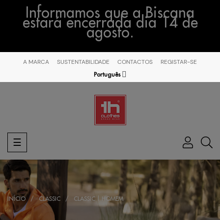
Informamos que a Biscana
estará encerrada dia 14 de
agosto.
A MARCA
SUSTENTABILIDADE
CONTACTOS
REGISTAR-SE
Português
Toggle
☰
navigation
INÍCIO
CLASSIC
CLASSIC | HOMEM