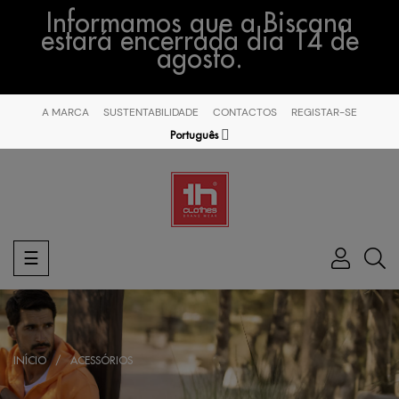
Informamos que a Biscana
estará encerrada dia 14 de
agosto.
A MARCA
SUSTENTABILIDADE
CONTACTOS
REGISTAR-SE
Português
Toggle
☰
navigation
INÍCIO
ACESSÓRIOS