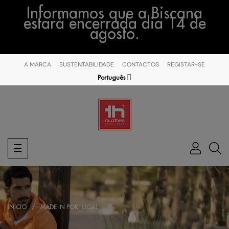
Informamos que a Biscana
estará encerrada dia 14 de
agosto.
A MARCA
SUSTENTABILIDADE
CONTACTOS
REGISTAR-SE
Português
Toggle
☰
navigation
INÍCIO
MADE IN PORTUGAL