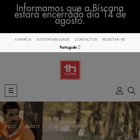
Informamos que a Biscana
estará encerrada dia 14 de
agosto.
A MARCA
SUSTENTABILIDADE
CONTACTOS
REGISTAR-SE
Português
Toggle
☰
navigation
INÍCIO
JACKETS
JACKETS | SENHORA