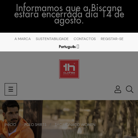
Informamos que a Biscana
estará encerrada dia 14 de
agosto.
A MARCA
SUSTENTABILIDADE
CONTACTOS
REGISTAR-SE
Português
Toggle
☰
navigation
INÍCIO
POLO SHIRTS
THC MONACO WOMEN