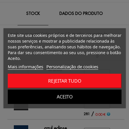
STOCK
DADOS DO PRODUTO
Introduza as quantidades na Cor / Tamanho que pretende.
Este site usa cookies próprios e de terceiros para melhorar
nossos serviços e mostrar a publicidade relacionada às
suas preferências, analisando seus hábitos de navegação.
Para dar seu consentimento ao seu uso, pressione o botão
S
Aceito.
Mais informações
Personalização de cookies
branco
REJEITAR TUDO
/
617
0.00 €
ACEITO
preto
/
281
0.00 €
azul eclipse