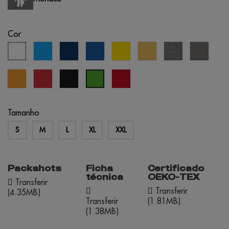
Cor
branco
aqua
azul
azul
amarelo
areia
cinza
cinzen
eclipse
real
matizado
laranja
vermelho
preto
vermelho
verde
oportunidade
pastos
Tamanho
S
M
L
XL
XXL
Packshots
Ficha
Certificado
técnica
OEKO-TEX
Transferir
Transferir
(4.35MB)
Transferir
(1.81MB)
(1.38MB)