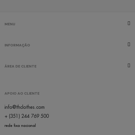
vermelho
/
sem stock
s
0.00 €
MENU
vermelho
oportunidade
INFORMAÇÃO
/
137
0.00 €
ÁREA DE CLIENTE
APOIO AO CLIENTE
info@thclothes.com
+ (351) 244 769 500
rede fixa nacional