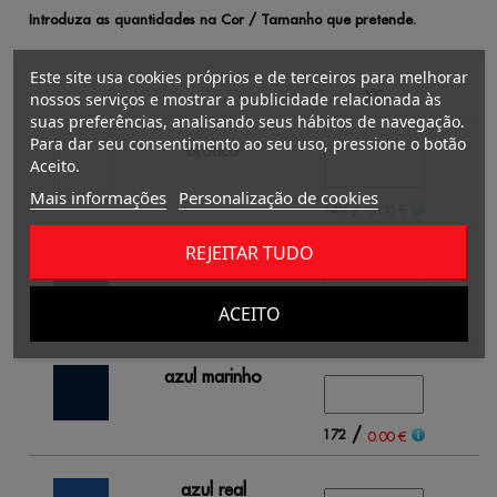
Introduza as quantidades na Cor / Tamanho que pretende.
Este site usa cookies próprios e de terceiros para melhorar
XS
nossos serviços e mostrar a publicidade relacionada às
suas preferências, analisando seus hábitos de navegação.
Para dar seu consentimento ao seu uso, pressione o botão
branco
Aceito.
Mais informações
Personalização de cookies
/
139
0.00 €
REJEITAR TUDO
preto
ACEITO
/
227
0.00 €
azul marinho
/
172
0.00 €
azul real