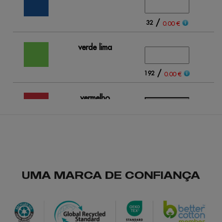
/
32
0.00 €
verde lima
/
192
0.00 €
vermelho
/
sem stock
s
0.00 €
vermelho
oportunidade
UMA MARCA DE CONFIANÇA
/
178
0.00 €