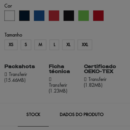
Cor
branco
azul
vermelho
preto
verde
vermelho
azul
real
lima
oportunidade
marinho
Tamanho
XS
S
M
L
XL
XXL
Packshots
Ficha
Certificado
técnica
OEKO-TEX
Transferir
Transferir
(15.46MB)
Transferir
(1.82MB)
(1.23MB)
STOCK
DADOS DO PRODUTO