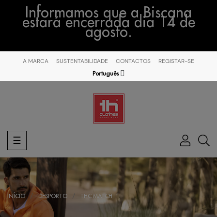
Informamos que a Biscana
estará encerrada dia 14 de
agosto.
A MARCA
SUSTENTABILIDADE
CONTACTOS
REGISTAR-SE
Português
Toggle
☰
navigation
INÍCIO
DESPORTO
THC MATCH