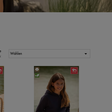
e

Wählen
: