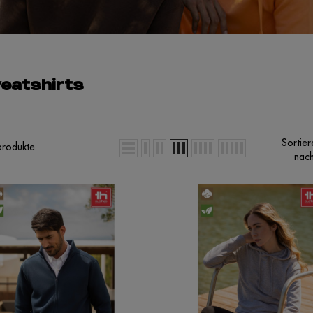
eatshirts
Sortier
produkte.
nach