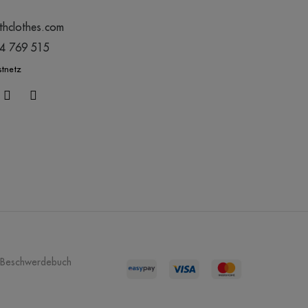
thclothes.com
44 769 515
stnetz
Beschwerdebuch