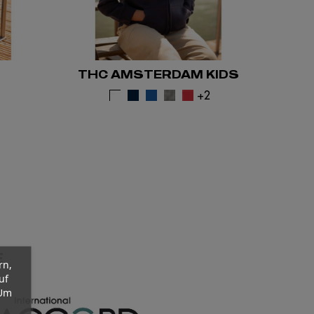
THC AMSTERDAM KIDS
1
+2
E
rn,
uf
 Um