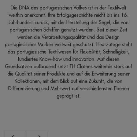
Die DNA des portugiesischen Volkes ist in der Textilwelt
weithin anerkannt. Ihre Erfolgsgeschichte reicht bis ins 16.
s
d
Jahrhundert zurück, mit der Herstellung der Segel, die von
O
portugiesischen Schiffen genutzt wurden. Seit dieser Zeit
nd
u
werden die Verarbeitungsqualität und das Design
n.
D
portugiesischer Marken weltweit geschätzt. Heutzutage steht
v
das portugiesische Textilwesen für Flexibilität, Schnelligkeit,
,
fundiertes Know-how und Innovation. Auf diesen
n
Grundsätzen aufbauend setzt TH Clothes weiterhin stark auf
die Qualität seiner Produkte und auf die Erweiterung seiner
en
Kollektionen, mit dem Blick auf eine Zukunft, die von
n,
Differenzierung und Mehrwert auf verschiedensten Ebenen
um
geprägt ist.
en.