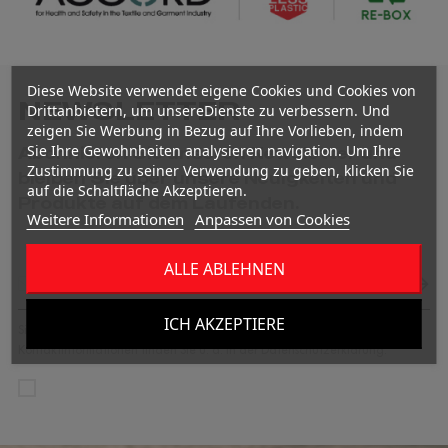
Diese Website verwendet eigene Cookies und Cookies von
NEWSLETTER
Drittanbietern, um unsereDienste zu verbessern. Und
zeigen Sie Werbung in Bezug auf Ihre Vorlieben, indem
Sie Ihre Gewohnheiten analysieren navigation. Um Ihre
Abonnieren Sie unseren Newsletter und
Zustimmung zu seiner Verwendung zu geben, klicken Sie
bleiben Sie über unsere Neuigkeiten und
auf die Schaltfläche Akzeptieren.
Produkte auf dem Laufenden.
Weitere Informationen
Anpassen von Cookies
ALLE ABLEHNEN
ICH AKZEPTIERE
Sie können Ihr Einverständnis jederzeit widerrufen. Unsere
Kontaktinformationen finden Sie u. a. in der Datenschutzerklärung.