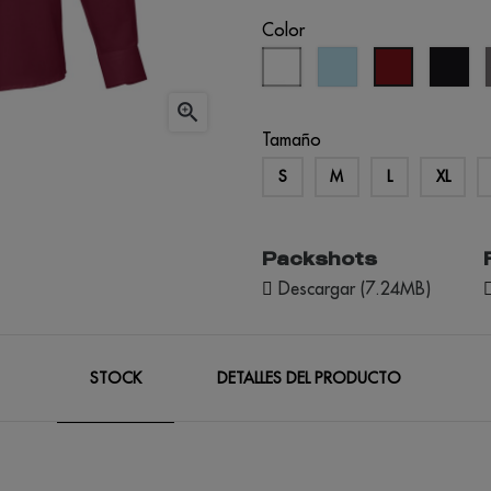
Color
blanco
azul
ne
burdeos
cielo

Tamaño
S
M
L
XL
Packshots
Descargar (7.24MB)
STOCK
DETALLES DEL PRODUCTO