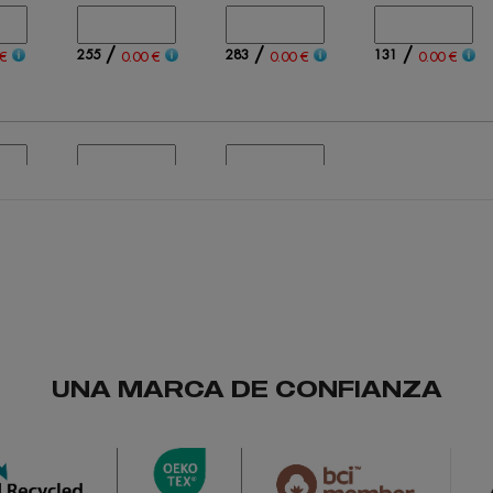
/
/
/
255
283
131
€
0.00 €
0.00 €
0.00 €
/
/
303
31
 €
0.00 €
0.00 €
UNA MARCA DE CONFIANZA