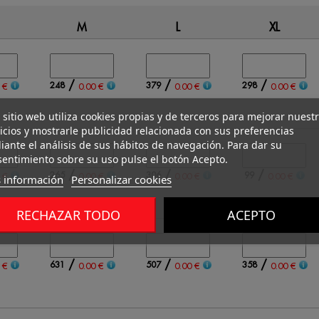
M
L
XL
/
/
/
248
379
298
 €
0.00 €
0.00 €
0.00 €
 sitio web utiliza cookies propias y de terceros para mejorar nuest
icios y mostrarle publicidad relacionada con sus preferencias
ante el análisis de sus hábitos de navegación. Para dar su
entimiento sobre su uso pulse el botón Acepto.
/
/
/
265
306
99
 €
0.00 €
0.00 €
0.00 €
 información
Personalizar cookies
RECHAZAR TODO
ACEPTO
/
/
/
631
507
358
 €
0.00 €
0.00 €
0.00 €