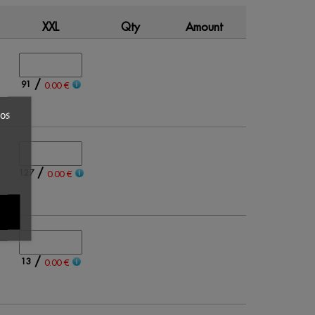
XXL
Qty
Amount
/
91
0.00 €
ros
/
127
0.00 €
/
13
0.00 €