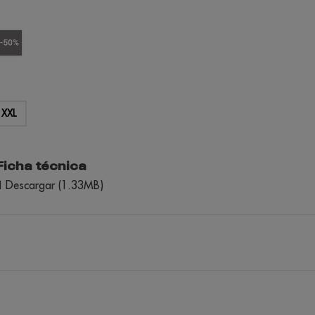
gro
gris
(outlet)
XXL
Ficha técnica
Descargar (1.33MB)