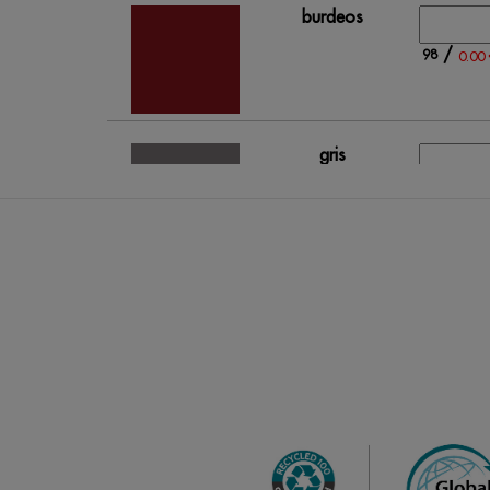
burdeos
/
98
0.00 
gris
(outlet)
/
271
0.00