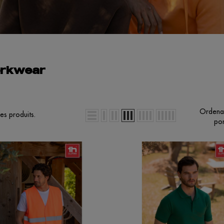
rkwear
Ordena
des produits.
por