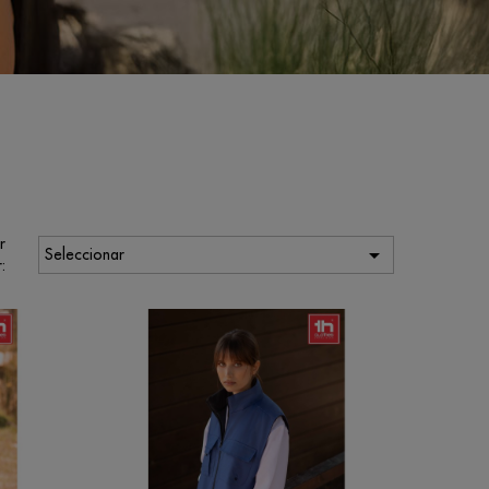
r

Seleccionar
: