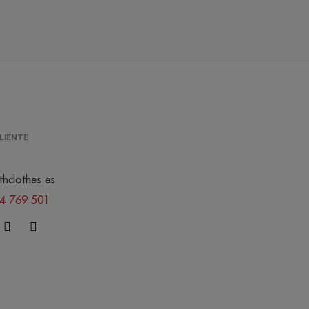
LIENTE
thclothes.es
44 769 501