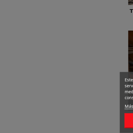
Este
serv
medi
cons
Más
T