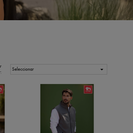
r

Seleccionar
: