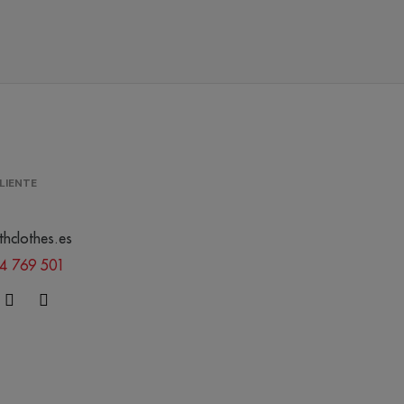
LIENTE
thclothes.es
44 769 501