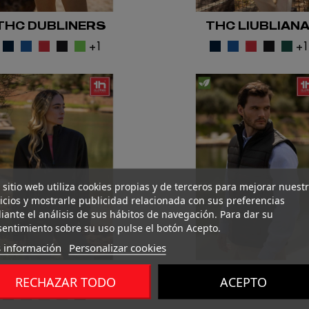
THC DUBLINERS
THC LIUBLIAN
+1
+
 sitio web utiliza cookies propias y de terceros para mejorar nuest
icios y mostrarle publicidad relacionada con sus preferencias
ante el análisis de sus hábitos de navegación. Para dar su
entimiento sobre su uso pulse el botón Acepto.
 información
Personalizar cookies
THC EANES
THC CLOUD
RECHAZAR TODO
ACEPTO
+1