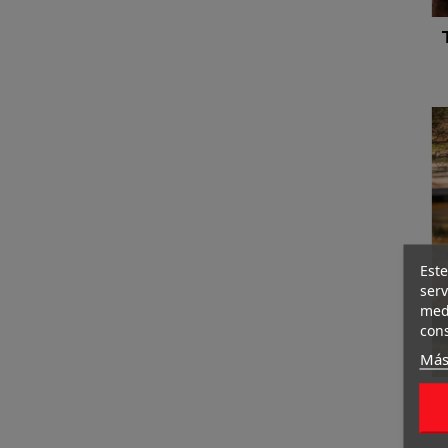
Este
serv
medi
cons
Más