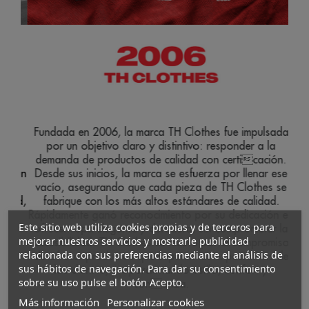
a
Fundada en 2006, la marca TH Clothes fue impulsada
Dur
mo
por un objetivo claro y distintivo: responder a la
m
ões
demanda de productos de calidad con certicación.
me
mo un
Desde sus inicios, la marca se esfuerza por llenar ese
ión,
vacío, asegurando que cada pieza de TH Clothes se
exp
idad,
fabrique con los más altos estándares de calidad.
d
e
Rápidamente ganó reconocimiento por su dedicación en
c
Este sitio web utiliza cookies propias y de terceros para
or
ofrecer ropa elegante y duradera, sin comprometer la
cal
mejorar nuestros servicios y mostrarle publicidad
 a
accesibilidad. TH Clothes se mueve por el compromiso
relacionada con sus preferencias mediante el análisis de
de ofrecer productos que superen las expectativas de
ex
sus hábitos de navegación. Para dar su consentimiento
los clientes, proporcionando estilo, confort y
aume
sobre su uso pulse el botón Acepto.
conanza.
g
Más información
Personalizar cookies