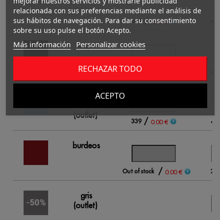
mejorar nuestros servicios y mostrarle publicidad
relacionada con sus preferencias mediante el análisis de
sus hábitos de navegación. Para dar su consentimiento
/
469
65
0.00 €
sobre su uso pulse el botón Acepto.
Más información
Personalizar cookies
negro
RECHAZAR TODO
/
76
20
0.00 €
ACEPTO
azul
cielo
(outlet)
/
339
48
0.00 €
burdeos
/
Out of stock
22
0.00 €
gris
(outlet)