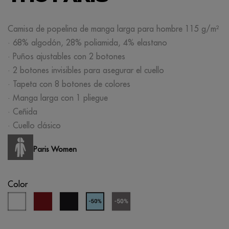
Camisa de popelina de manga larga para hombre 115 g/m²
· 68% algodón, 28% poliamida, 4% elastano
· Puños ajustables con 2 botones
· 2 botones invisibles para asegurar el cuello
· Tapeta con 8 botones de colores
· Manga larga con 1 pliegue
· Ceñida
· Cuello clásico
Paris Women
Color
blanco
burdeos
negro
gris
azul
(outlet)
cielo
(outlet)