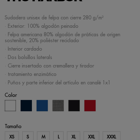
Sudadera unisex de felpa con cierre 280 g/m²
· Exterior: 100% algodón peinado
· Felpa americana 80% algodón de práticas de origen
sostenible, 20% poliéster reciclado
· Interior cardado
· Dos bolsillos laterals
· Cierre insertado con cremallera y tirador
· tratamiento enzimático
· Puños y parte inferior del artículo en canalé 1x1
Color
blanco
azul
azul
gris
rojo
negro
marino
real
melange
Tamaño
XS
S
M
L
XL
XXL
XXXL