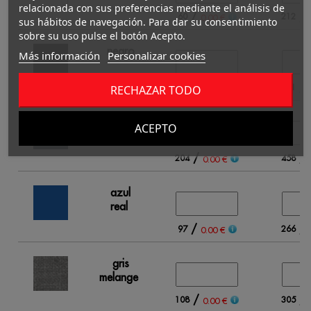
relacionada con sus preferencias mediante el análisis de
/
/
60
212
0.00 €
sus hábitos de navegación. Para dar su consentimiento
sobre su uso pulse el botón Acepto.
negro
Más información
Personalizar cookies
/
/
265
681
0.00 €
RECHAZAR TODO
azul
ACEPTO
marino
/
/
204
458
0.00 €
azul
real
/
/
97
266
0.00 €
gris
melange
/
/
108
305
0.00 €