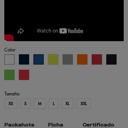
Color
blanco
azul
amarillo
gris
naranja
rojo
negro
azul
marino
fluo
claro
fluo
real
verde
coral
lima
fluo
Tamaño
XS
S
M
L
XL
XXL
Packshots
Ficha
Certificado