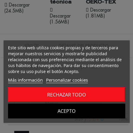
técnica
OEKO-TEX
Descargar
Descargar
(24.5MB)
Descargar
(1.81MB)
(1.56MB)
STOCK
DETALLES DEL PRODUCTO
Este sitio web utiliza cookies propias y de terceros para
mejorar nuestros servicios y mostrarle publicidad
relacionada con sus preferencias mediante el análisis de
sus hábitos de navegación. Para dar su consentimiento
Fill in the quantity for the Color / Tamaño you want.
sobre su uso pulse el botón Acepto.
Más información
Personalizar cookies
XS
RECHAZAR TODO
blanco
ACEPTO
/
5129
10983
0.00 €