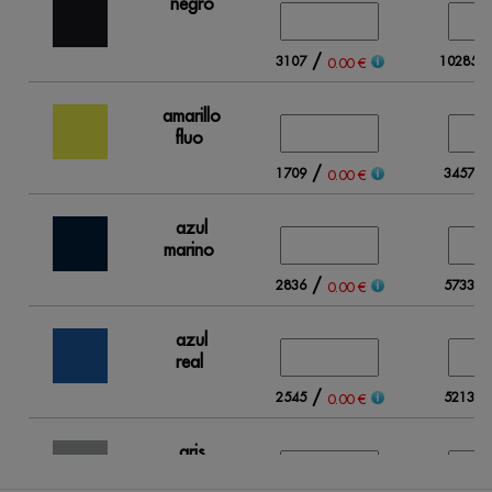
negro
/
3107
10285
0.00 €
amarillo
fluo
/
1709
3457
0.00 €
azul
marino
/
2836
5733
0.00 €
azul
real
/
2545
5213
0.00 €
gris
claro