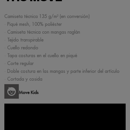
Camiseta técnica 135 g/m² (en conversión)
· Piqué mesh, 100% poliéster
· Camiseta técnica con mangas raglán
· Tejido transpirable
· Cuello redondo
· Tapa costuras en el cuello en piqué
· Corte regular
· Doble costura en las mangas y parte inferior del artículo
· Cortada y cosida
Move Kids