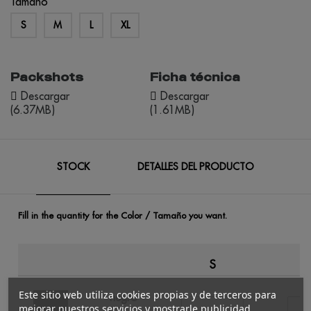
Tamaño
S
M
L
XL
Packshots
Ficha técnica
Descargar
Descargar
(6.37MB)
(1.61MB)
STOCK
DETALLES DEL PRODUCTO
Fill in the quantity for the Color / Tamaño you want.
S
Este sitio web utiliza cookies propias y de terceros para
negro
mejorar nuestros servicios y mostrarle publicidad