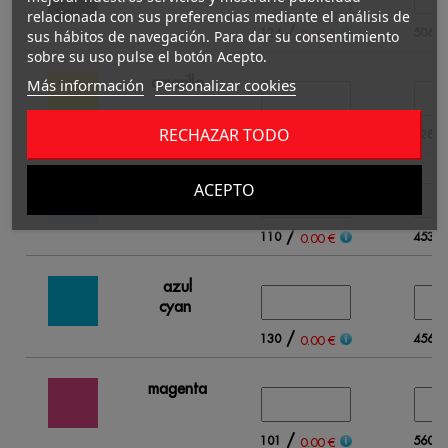
relacionada con sus preferencias mediante el análisis de
/
124
506
0.00 €
sus hábitos de navegación. Para dar su consentimiento
sobre su uso pulse el botón Acepto.
amarillo
Más información
Personalizar cookies
RECHAZAR TODO
/
247
728
0.00 €
azul
ACEPTO
candy
/
110
453
0.00 €
azul
cyan
/
130
456
0.00 €
magenta
/
101
560
0.00 €