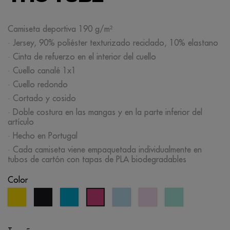
Camiseta deportiva 190 g/m²
· Jersey, 90% poliéster texturizado reciclado, 10% elastano
· Cinta de refuerzo en el interior del cuello
· Cuello canalé 1x1
· Cuello redondo
· Cortado y cosido
· Doble costura en las mangas y en la parte inferior del
artículo
· Hecho en Portugal
· Cada camiseta viene empaquetada individualmente en
tubos de cartón con tapas de PLA biodegradables
Color
amarillo
negro
azul
azul
rosa
verde
magenta
cyan
candy
candy
candy