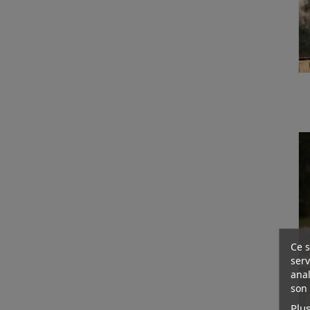
Ce s
serv
anal
son 
Plus