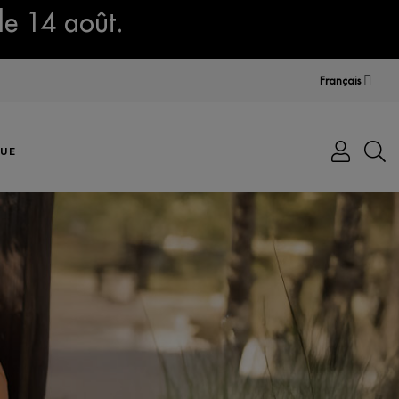
le 14 août.
Français
UE