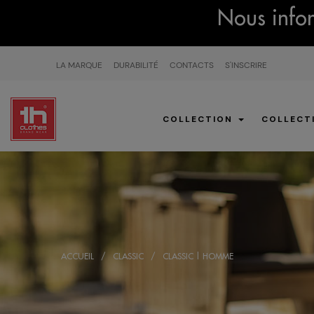
Nous infor
LA MARQUE
DURABILITÉ
CONTACTS
S'INSCRIRE
COLLECTION
COLLECT
ACCUEIL
CLASSIC
CLASSIC | HOMME