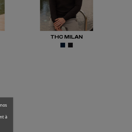
THC MILAN
 nos
nt à