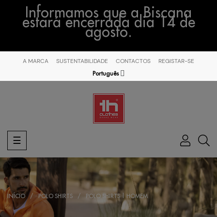
Informamos que a Biscana
estará encerrada dia 14 de
agosto.
A MARCA
SUSTENTABILIDADE
CONTACTOS
REGISTAR-SE
Português
Toggle
☰
navigation
INÍCIO
POLO SHIRTS
POLO SHIRTS | HOMEM