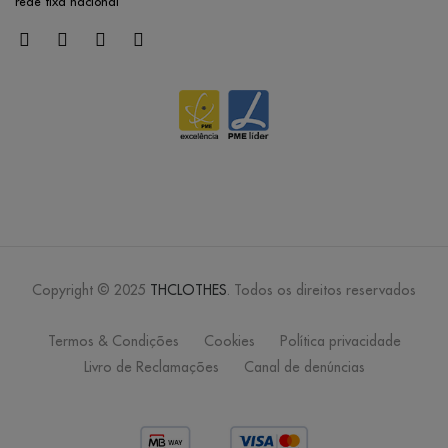
rede fixa nacional
mentol
/
105
0.00 €
mostarda
/
99
0.00 €
mousse
/
119
0.00 €
Copyright © 2025
THCLOTHES
. Todos os direitos reservados
rosa velho
Termos & Condições
Cookies
Política privacidade
Livro de Reclamações
Canal de denúncias
/
79
0.00 €
salmão
pastel