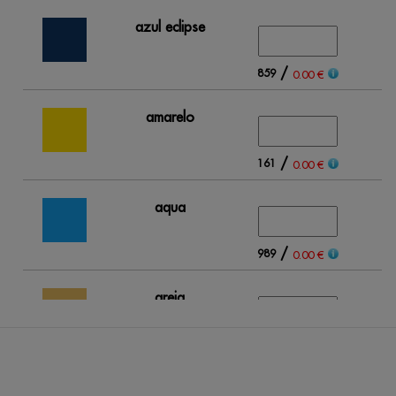
azul eclipse
/
859
0.00 €
amarelo
/
161
0.00 €
aqua
/
989
0.00 €
areia
/
312
0.00 €
azul claro