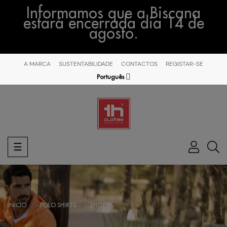
Informamos que a Biscana
estará encerrada dia 14 de
agosto.
A MARCA
SUSTENTABILIDADE
CONTACTOS
REGISTAR-SE
Português
Toggle
☰
navigation
INÍCIO
POLO SHIRTS
THC EVE