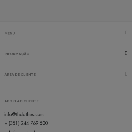
/
24
0.00 €
cinza
matizado
/
257
0.00 €
MENU
cinzento
INFORMAÇÃO
/
152
0.00 €
ÁREA DE CLIENTE
creme brûlée
/
119
0.00 €
APOIO AO CLIENTE
laranja
info@thclothes.com
/
402
0.00 €
+ (351) 244 769 500