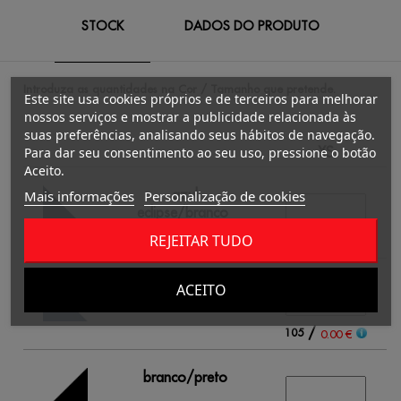
STOCK
DADOS DO PRODUTO
Introduza as quantidades na Cor / Tamanho que pretende.
Este site usa cookies próprios e de terceiros para melhorar
nossos serviços e mostrar a publicidade relacionada às
suas preferências, analisando seus hábitos de navegação.
XS
Para dar seu consentimento ao seu uso, pressione o botão
Aceito.
azul
Mais informações
Personalização de cookies
eclipse/branco
REJEITAR TUDO
/
75
0.00 €
azul real/branco
ACEITO
/
105
0.00 €
branco/preto