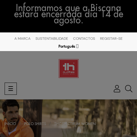
Informamos que a Biscana
estará encerrada dia 14 de
agosto.
A MARCA
SUSTENTABILIDADE
CONTACTOS
REGISTAR-SE
Português
Toggle
☰
navigation
INÍCIO
POLO SHIRTS
THC SPECTRUM WOMEN