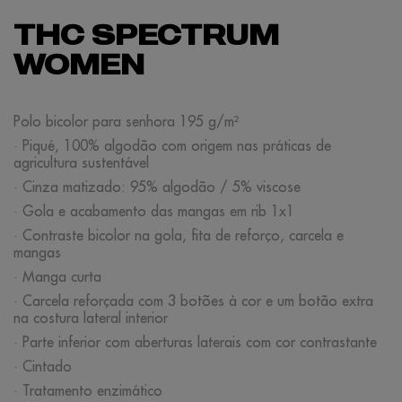
THC SPECTRUM
WOMEN
Polo bicolor para senhora 195 g/m²
· Piqué, 100% algodão com origem nas práticas de
agricultura sustentável
· Cinza matizado: 95% algodão / 5% viscose
· Gola e acabamento das mangas em rib 1x1
· Contraste bicolor na gola, fita de reforço, carcela e
mangas
· Manga curta
· Carcela reforçada com 3 botões à cor e um botão extra
na costura lateral interior
· Parte inferior com aberturas laterais com cor contrastante
· Cintado
· Tratamento enzimático