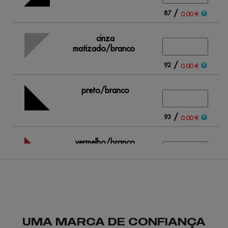
/
87
0.00 €
cinza
matizado/branco
/
92
0.00 €
preto/branco
/
93
0.00 €
vermelho/branco
/
95
0.00 €
UMA MARCA DE CONFIANÇA