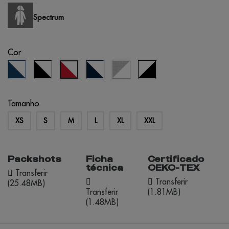
Spectrum
Cor
azul
preto/branco
azul
cinza
branco/preto
vermelho/branco
real/branco
eclipse/branco
matizado/branco
Tamanho
XS
S
M
L
XL
XXL
Packshots
Ficha
Certificado
técnica
OEKO-TEX
Transferir
Transferir
(25.48MB)
Transferir
(1.81MB)
(1.48MB)