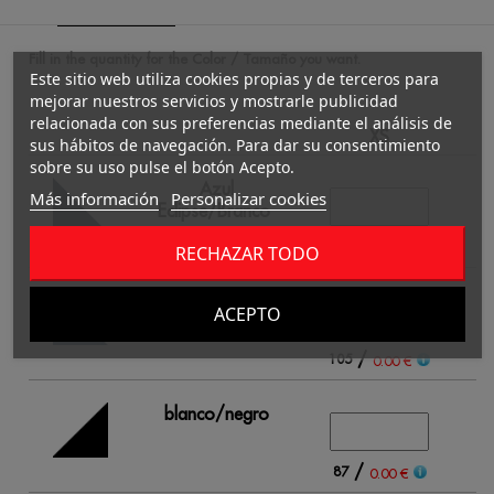
Fill in the quantity for the Color / Tamaño you want.
Este sitio web utiliza cookies propias y de terceros para
mejorar nuestros servicios y mostrarle publicidad
relacionada con sus preferencias mediante el análisis de
XS
sus hábitos de navegación. Para dar su consentimiento
sobre su uso pulse el botón Acepto.
Azul
Más información
Personalizar cookies
Eclipse/Branco
/
75
0.00 €
RECHAZAR TODO
azul
ACEPTO
real/blanco
/
105
0.00 €
blanco/negro
/
87
0.00 €