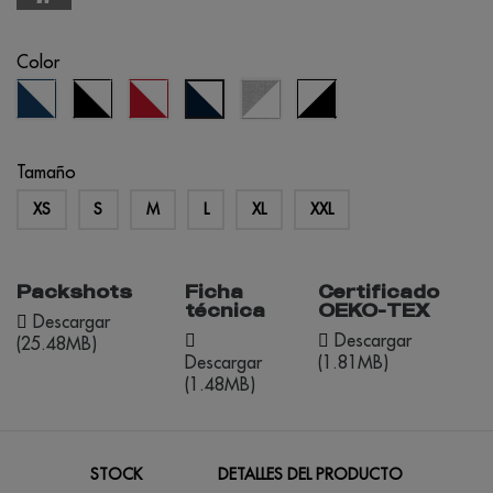
Color
azul
negro/blanco
rojo/blanco
gris
blanco/negro
Azul
real/blanco
mezcla/blanco
Eclipse/Branco
Tamaño
XS
S
M
L
XL
XXL
Packshots
Ficha
Certificado
técnica
OEKO-TEX
Descargar
Descargar
(25.48MB)
Descargar
(1.81MB)
(1.48MB)
STOCK
DETALLES DEL PRODUCTO