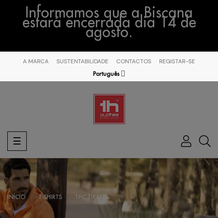
Informamos que a Biscana
estará encerrada dia 14 de
agosto.
A MARCA
SUSTENTABILIDADE
CONTACTOS
REGISTAR-SE
Português
Toggle
☰
navigation
INÍCIO
T-SHIRTS
THC TIRANA