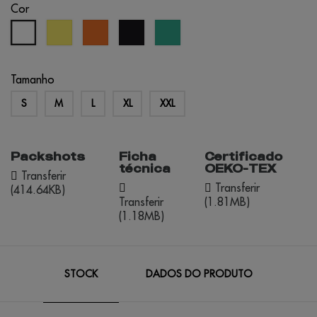
Cor
limão
laranja
preto
verde
branco
pôr
caribe
do
sol
Tamanho
S
M
L
XL
XXL
Packshots
Ficha
Certificado
técnica
OEKO-TEX
Transferir
Transferir
(414.64KB)
Transferir
(1.81MB)
(1.18MB)
STOCK
DADOS DO PRODUTO