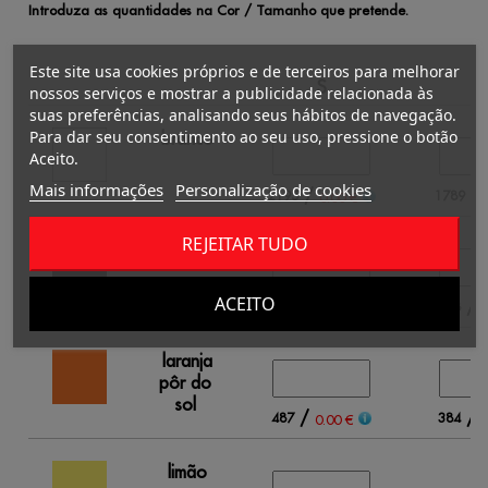
Introduza as quantidades na Cor / Tamanho que pretende.
Este site usa cookies próprios e de terceiros para melhorar
S
nossos serviços e mostrar a publicidade relacionada às
suas preferências, analisando seus hábitos de navegação.
Para dar seu consentimento ao seu uso, pressione o botão
branco
Aceito.
Mais informações
Personalização de cookies
/
/
2195
1789
0.00 €
REJEITAR TUDO
preto
ACEITO
/
/
164
478
0.00 €
0
laranja
pôr do
sol
/
/
487
384
0.00 €
0
limão