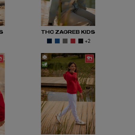
S
THC ZAGREB KIDS
2
+2