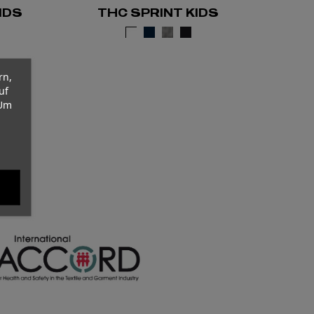
IDS
THC SPRINT KIDS
1
rn,
uf
 Um
E