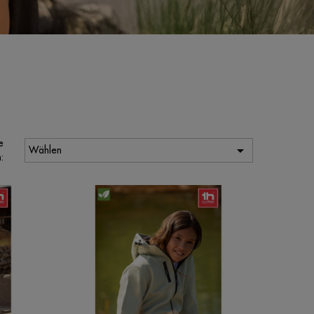
e

Wählen
: