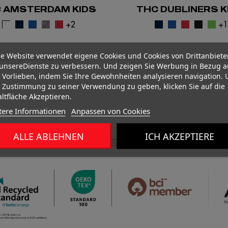
 AMSTERDAM KIDS
THC DUBLINERS K
+2
+
e Website verwendet eigene Cookies und Cookies von Drittanbiete
n 1-6 von 6 artikel(s)
unsereDienste zu verbessern. Und zeigen Sie Werbung in Bezug a
 Vorlieben, indem Sie Ihre Gewohnheiten analysieren navigation.
 Zustimmung zu seiner Verwendung zu geben, klicken Sie auf die
ltfläche Akzeptieren.
tere Informationen
Anpassen von Cookies
ALLE ABLEHNEN
ICH AKZEPTIERE
EINE VERTRAUENSWÜRDIGE MARK