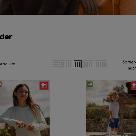
der
Sortier
produkte.
nach