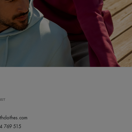
NST
thclothes.com
44 769 515