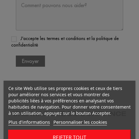
J'accepte les termes et conditions et la politique de
confidentialité
Ce site Web utilise ses propres cookies et ceux de tiers
pour améliorer nos services et vous montrer des
publicités liées à vos préférences en analysant vos
habitudes de navigation. Pour donner votre consentement
UNE MARQUE DE CONFIANCE
à son utilisation, appuyez sur le bouton Accepter.
Plus d'informations
Personnaliser les cookies
REJETER TOUT