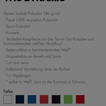
Herren-Technik-Poloshirt 180 g/m2
· Piqué 100% recyceltes Polyester
· Sport-Poloshirt
· Kurzarm
· Verdeckte Knopfleiste mit drei Ton-in-Ton-Knöpfen und
kontrastierendem weißem Abschluss*
· Seitenschlitze in kontrastierendem Weiß*
· Doppelnähte an Ärmeln und Saum
· Cut-and-sewn
· Halbmond-Verstärkung oben am Rücken
· 1x1-Rippkragen
· * außer in Weiß, dort ist der Kontrast in Schwarz
Farbe
weiß
königsblau
rot
schwarz
limonengrün
rote
marineblau
gelegenheit