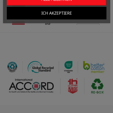
/
128
0.00 €
ICH AKZEPTIERE
rot
/
295
0.00 €
rote
gelegenheit
/
85
0.00 €