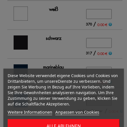
weiß
/
370
0.00 €
schwarz
/
317
0.00 €
marineblau
Diese Website verwendet eigene Cookies und Cookies von
Drittanbietern, um unsereDienste zu verbessern. Und
/
523
0.00 €
zeigen Sie Werbung in Bezug auf Ihre Vorlieben, indem
Sie Ihre Gewohnheiten analysieren navigation. Um Ihre
königsblau
Zustimmung zu seiner Verwendung zu geben, klicken Sie
auf die Schaltfläche Akzeptieren.
/
Nicht auf Lager
0.00 €
Weitere Informationen
Anpassen von Cookies
limonengrün
ALLE ABLEHNEN