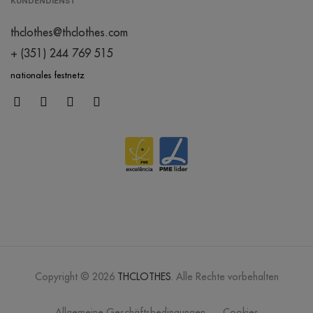
KUNDENDIENST
grau meliert
thclothes@thclothes.com
/
1911
0.00 €
+ (351) 244 769 515
nationales festnetz
grau
/
544
0.00 €
cool matcha
/
81
0.00 €
crème brûlée
/
434
0.00 €
Copyright © 2026
THCLOTHES
. Alle Rechte vorbehalten
crystal blue
Allgemeine Geschäftsbedingungen
Cookies