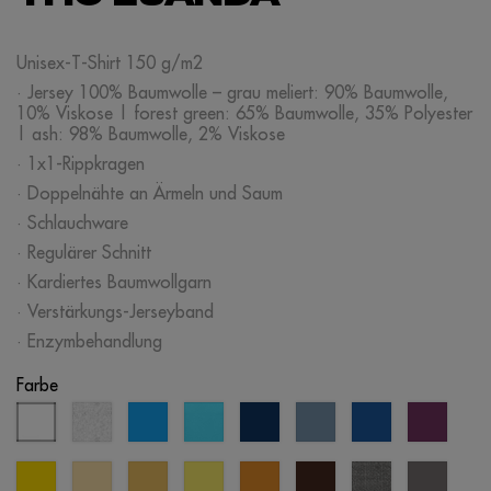
Unisex-T-Shirt 150 g/m2
· Jersey 100% Baumwolle – grau meliert: 90% Baumwolle,
10% Viskose | forest green: 65% Baumwolle, 35% Polyester
| ash: 98% Baumwolle, 2% Viskose
· 1x1-Rippkragen
· Doppelnähte an Ärmeln und Saum
· Schlauchware
· Regulärer Schnitt
· Kardiertes Baumwollgarn
· Verstärkungs-Jerseyband
· Enzymbehandlung
Farbe
weiß
weiß
aqua
atollblau
eklipseblau
pastellblau
königsblau
lila
meliert
gelb
pastellgelb
sand
zitrone
senf
braun
grau
grau