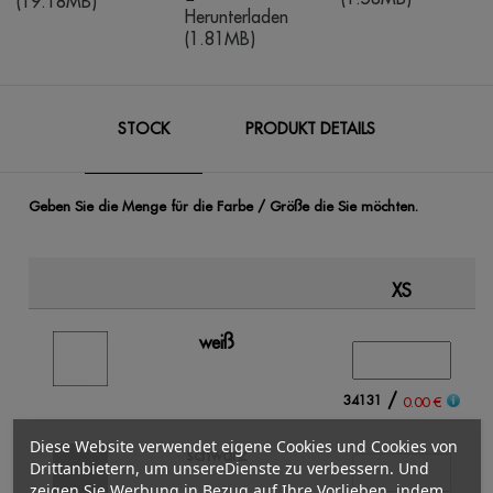
(19.18MB)
Herunterladen
(1.81MB)
STOCK
PRODUKT DETAILS
Geben Sie die Menge für die Farbe / Größe die Sie möchten.
XS
weiß
/
34131
0.00 €
Diese Website verwendet eigene Cookies und Cookies von
schwarz
Drittanbietern, um unsereDienste zu verbessern. Und
zeigen Sie Werbung in Bezug auf Ihre Vorlieben, indem