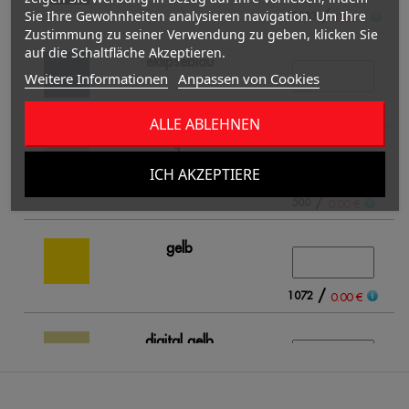
/
Sie Ihre Gewohnheiten analysieren navigation. Um Ihre
13983
0.00 €
Zustimmung zu seiner Verwendung zu geben, klicken Sie
auf die Schaltfläche Akzeptieren.
eklipseblau
Weitere Informationen
Anpassen von Cookies
/
5642
0.00 €
ALLE ABLEHNEN
aprikose
ICH AKZEPTIERE
/
500
0.00 €
gelb
/
1072
0.00 €
digital gelb
/
284
0.00 €