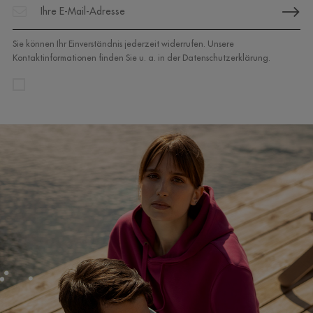
(outlet)
/
1232
0.00 €
Sie können Ihr Einverständnis jederzeit widerrufen. Unsere
Kontaktinformationen finden Sie u. a. in der Datenschutzerklärung.
pastellblau
/
759
0.00 €
königsblau
/
1512
0.00 €
bordeaux
/
923
0.00 €
weiß blau