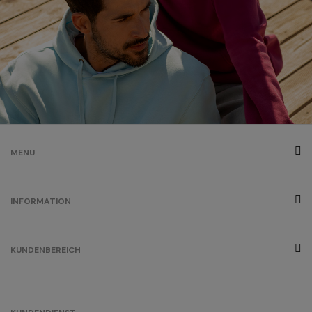
weiß meliert
/
373
0.00 €
braun
/
258
0.00 €
MENU
cherry lacquer
INFORMATION
/
3
0.00 €
kühles grau
KUNDENBEREICH
/
196
0.00 €