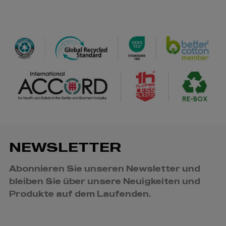
pastellgelb
/
381
0.00 €
aqua
/
187
0.00 €
sand
/
NEWSLETTER
752
0.00 €
atollblau
Abonnieren Sie unseren Newsletter und
bleiben Sie über unsere Neuigkeiten und
Produkte auf dem Laufenden.
/
Nicht auf Lager
0.00 €
marineblau