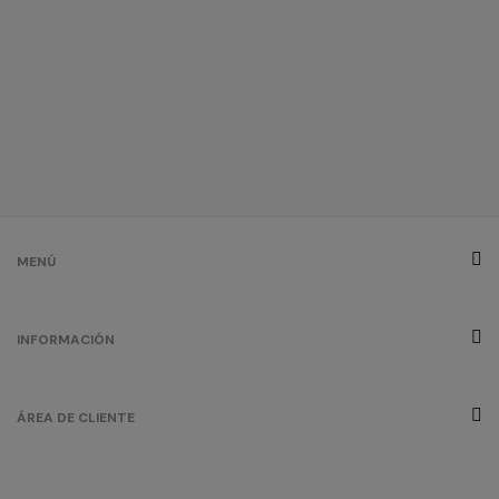
/
7842
0.00 €
negro/rojo
/
2219
0.00 €
rosa viejo
/
8504
0.00 €
MENÚ
verde abadia
INFORMACIÓN
/
6675
0.00 €
ÁREA DE CLIENTE
verde bosque
/
Out of stock
0.00 €