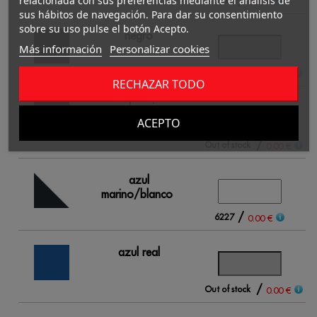
relacionada con sus preferencias mediante el análisis de
/
2941
0.00 €
sus hábitos de navegación. Para dar su consentimiento
sobre su uso pulse el botón Acepto.
negro
Más información
Personalizar cookies
/
Out of stock
0.00 €
RECHAZAR TODO
azul marino
ACEPTO
/
Out of stock
0.00 €
azul
marino/blanco
/
6227
0.00 €
azul real
/
Out of stock
0.00 €