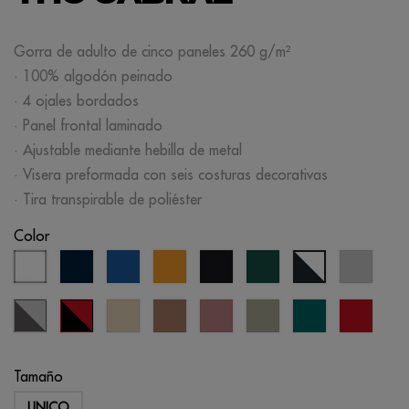
Gorra de adulto de cinco paneles 260 g/m²
· 100% algodón peinado
· 4 ojales bordados
· Panel frontal laminado
· Ajustable mediante hebilla de metal
· Visera preformada con seis costuras decorativas
· Tira transpirable de poliéster
Color
blanco
azul
azul
naranja
negro
verde
Cinza
azul
marino
real
bosque
Puro
marino/blanco
Cinza
negro/rojo
crème
mousse
rosa
verde
verde
rojo
Escuro/Cinza
brûlée
viejo
abadia
pantano
Tamaño
UNICO