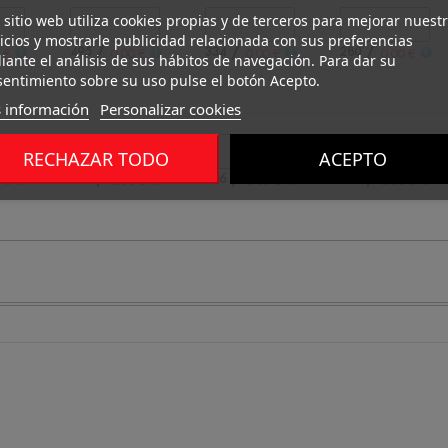
 sitio web utiliza cookies propias y de terceros para mejorar nuest
icios y mostrarle publicidad relacionada con sus preferencias
/
/
/
495
334
280
 €
0.00 €
0.00 €
0.00 €
ante el análisis de sus hábitos de navegación. Para dar su
entimiento sobre su uso pulse el botón Acepto.
 información
Personalizar cookies
RECHAZAR TODO
ACEPTO
/
/
/
169
296
289
 €
0.00 €
0.00 €
0.00 €