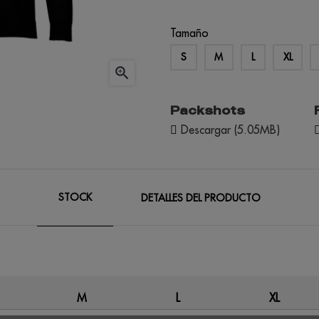
Tamaño
S
M
L
XL

Packshots
Descargar (5.05MB)
STOCK
DETALLES DEL PRODUCTO
M
L
XL