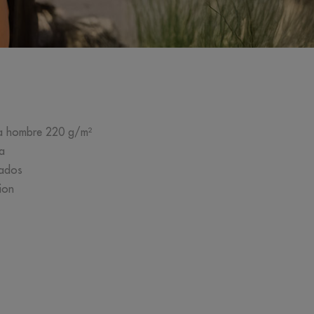
ara hombre 220 g/m²
a
lados
ion