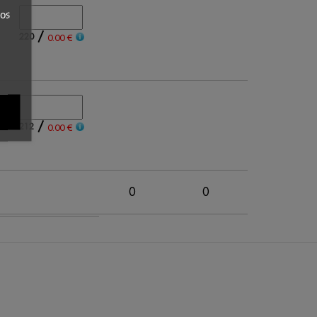
ros
/
220
0.00 €
/
212
0.00 €
0
0