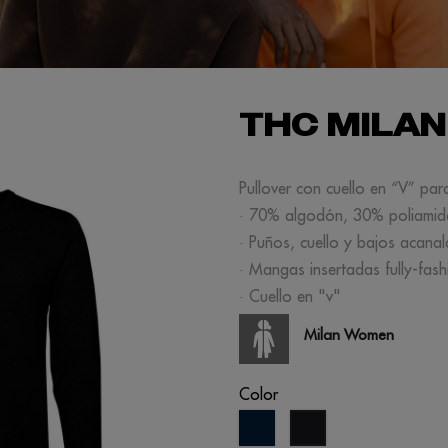
THC MILAN
Pullover con cuello en “V” p
· 70% algodón, 30% poliamid
· Puños, cuello y bajos acana
· Mangas insertadas fully-fash
· Cuello en "v"
Milan Women
Color
azul
negro
marino