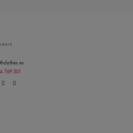
LIENTE
thclothes.es
44 769 501