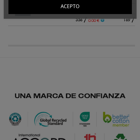
azul
ACEPTO
marino
/
/
356
169
0.00 €
0.
UNA MARCA DE CONFIANZA