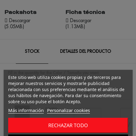
Packshots
Ficha técnica
Descargar
Descargar
(5.05MB)
(1.13MB)
STOCK
DETALLES DEL PRODUCTO
Fill in the quantity for the Color / Tamaño you want.
Este sitio web utiliza cookies propias y de terceros para
mejorar nuestros servicios y mostrarle publicidad
relacionada con sus preferencias mediante el análisis de
S
M
sus hábitos de navegación. Para dar su consentimiento
sobre su uso pulse el botón Acepto.
negro
Más información
Personalizar cookies
/
/
RECHAZAR TODO
231
495
0.00 €
0.