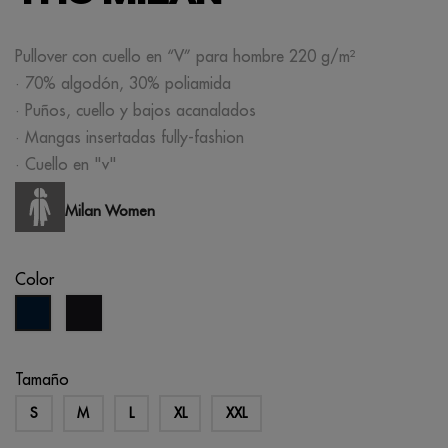
Pullover con cuello en “V” para hombre 220 g/m²
· 70% algodón, 30% poliamida
· Puños, cuello y bajos acanalados
· Mangas insertadas fully-fashion
· Cuello en "v"
Milan Women
Color
negro
azul
marino
Tamaño
S
M
L
XL
XXL