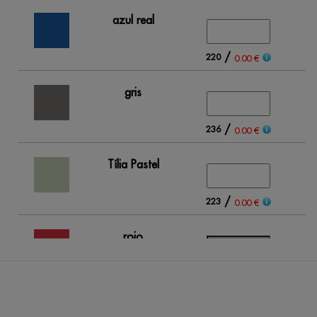
azul real
/
220
0.00 €
gris
/
236
0.00 €
Tília Pastel
/
223
0.00 €
rojo
/
Out of stock
0.00 €
rojo