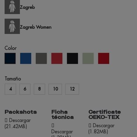
Zagreb
Zagreb Women
Color
azul
gris
rojo
negro
Tília
rojo
azul
real
Pastel
oportunidad
marino
Tamaño
4
6
8
10
12
Packshots
Ficha
Certificate
técnica
OEKO-TEX
Descargar
Descargar
(21.42MB)
Descargar
(1.82MB)