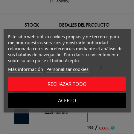
(1.38MB)
STOCK
DETALLES DEL PRODUCTO
Este sitio web utiliza cookies propias y de terceros para
mejorar nuestros servicios y mostrarle publicidad
Fill in the quantity for the Color / Tamaño you want.
relacionada con sus preferencias mediante el análisis de
sus hábitos de navegación. Para dar su consentimiento
sobre su uso pulse el botón Acepto.
4
Más información
Personalizar cookies
negro
RECHAZAR TODO
/
195
0.00 €
ACEPTO
azul marino
/
196
0.00 €