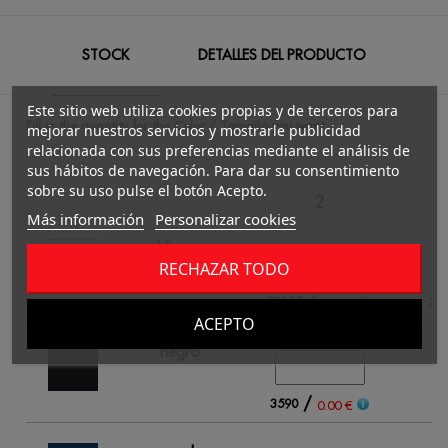
STOCK
DETALLES DEL PRODUCTO
Este sitio web utiliza cookies propias y de terceros para
Fill in the quantity for the Color / Tamaño you want.
mejorar nuestros servicios y mostrarle publicidad
relacionada con sus preferencias mediante el análisis de
sus hábitos de navegación. Para dar su consentimiento
sobre su uso pulse el botón Acepto.
2
Más información
Personalizar cookies
blanco
RECHAZAR TODO
/
23295
34
0.00 €
ACEPTO
negro
/
3590
64
0.00 €