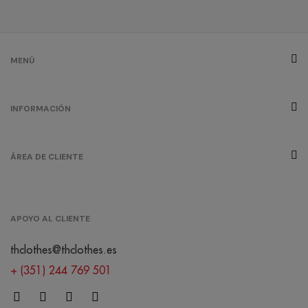
blanco
azulado
MENÚ
cherry
lacquer
INFORMACIÓN
/
294
2
0.00 €
ÁREA DE CLIENTE
gris frio
/
416
6
0.00 €
APOYO AL CLIENTE
gris
melange
thclothes@thclothes.es
/
997
11
0.00 €
+ (351) 244 769 501
gris