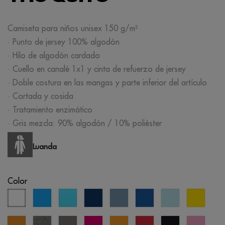
Camiseta para niños unisex 150 g/m²
· Punto de jersey 100% algodón
· Hilo de algodón cardado
· Cuello en canalé 1x1 y cinta de refuerzo de jersey
· Doble costura en las mangas y parte inferior del artículo
· Cortada y cosida
· Tratamiento enzimático
· Gris mezcla: 90% algodón / 10% poliéster
Luanda
Color
blanco
aqua
azul
azul
azul
azul
mentol
amaril
atolón
eclipse
pastel
real
mostaza
gris
gris
fucsia
naranja
rojo
negro
rosa