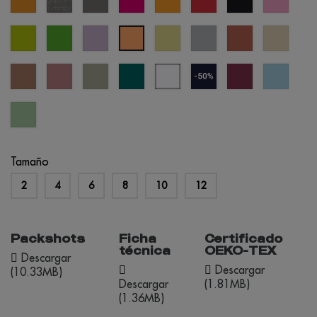
melange
orquíd
verde
verde
lavandar
amarillo
gris
terracota
crème
alperce
manzana
kelly
digital
frio
brûlée
mousse
rosa
verde
verde
blanco
azul
cherry
crystal
viejo
abadia
pantano
azulado
marino
lacquer
blue
(outlet)
cool
matcha
Tamaño
2
4
6
8
10
12
Packshots
Ficha
Certificado
técnica
OEKO-TEX
Descargar
Descargar
(10.33MB)
Descargar
(1.81MB)
(1.36MB)