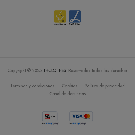
/
219
6
0.00 €
cool
matcha
/
Out of stock
0.00 €
crème
brûlée
Copyright © 2025
THCLOTHES
. Reservados todos los derechos
/
258
1
0.00 €
Términos y condiciones
Cookies
Política de privacidad
crystal
Canal de denuncias
blue
/
270
2
0.00 €
fucsia
/
3042
48