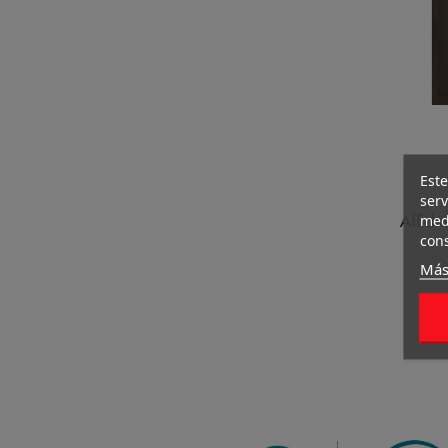
Este
serv
medi
Afficha
cons
Más