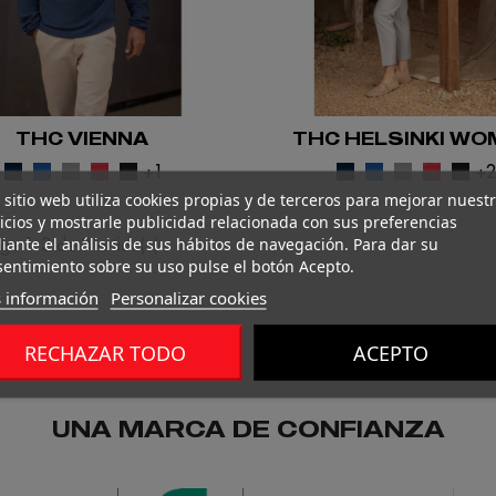
THC VIENNA
THC HELSINKI WO
+1
+
 sitio web utiliza cookies propias y de terceros para mejorar nuest
icios y mostrarle publicidad relacionada con sus preferencias
ante el análisis de sus hábitos de navegación. Para dar su
ge 1-3 de 3 article(s)
entimiento sobre su uso pulse el botón Acepto.
 información
Personalizar cookies
RECHAZAR TODO
ACEPTO
UNA MARCA DE CONFIANZA