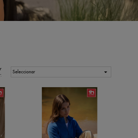
r

Seleccionar
: