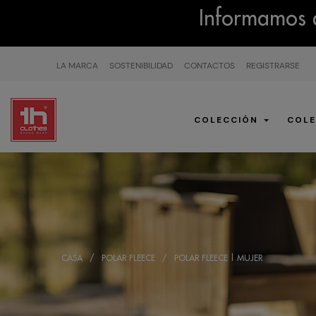
Informamos q
LA MARCA
SOSTENIBILIDAD
CONTACTOS
REGISTRARSE
COLECCIÓN
COLE
CASA
POLAR FLEECE
POLAR FLEECE | MUJER