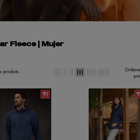
ar Fleece | Mujer
Ordena
es produits.
por