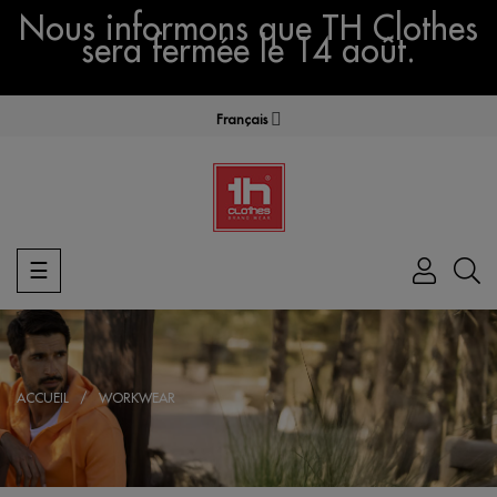
Nous informons que TH Clothes
sera fermée le 14 août.
Français
Basculer
☰
la
navigation
ACCUEIL
WORKWEAR