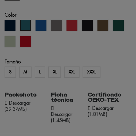
Color
azul
azul
gris
rojo
negro
army
verde
azul
marino
real
bosqu
petróleo
Tília
rojo
Pastel
oportunidad
Tamaño
S
M
L
XL
XXL
XXXL
Packshots
Ficha
Certificado
técnica
OEKO-TEX
Descargar
Descargar
(39.37MB)
Descargar
(1.81MB)
(1.45MB)