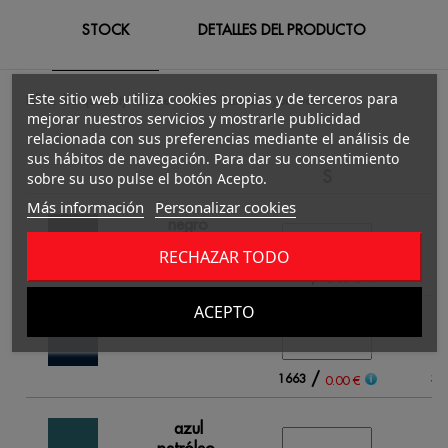
STOCK
DETALLES DEL PRODUCTO
Este sitio web utiliza cookies propias y de terceros para
Fill in the quantity for the Color / Tamaño you want.
mejorar nuestros servicios y mostrarle publicidad
relacionada con sus preferencias mediante el análisis de
sus hábitos de navegación. Para dar su consentimiento
S
sobre su uso pulse el botón Acepto.
Más información
Personalizar cookies
negro
RECHAZAR TODO
/
2674
56
0.00 €
ACEPTO
azul marino
/
1663
39
0.00 €
azul
petróleo