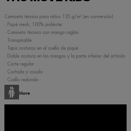
Camiseta técnica para niños 135 g/m² (en conversión)
· Piqué mesh, 100% poliéster
· Camiseta técnica con manga raglán
· Transpirable
· Tapa costuras en el cuello de piqué
· Doble costura en las mangas y la parte inferior del artículo
· Corte regular
· Cortada y cosida
· Cuello redondo
Move