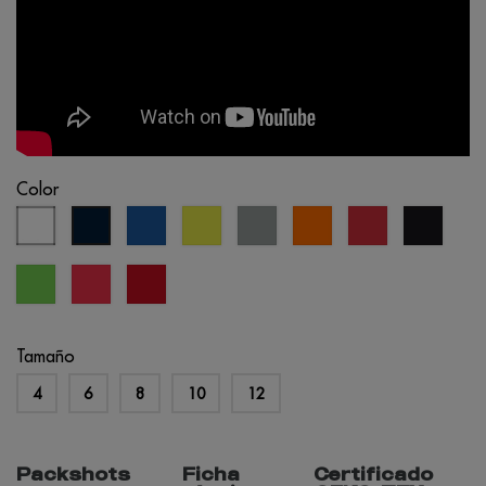
Color
blanco
azul
amarillo
gris
naranja
rojo
negro
azul
real
fluo
claro
fluo
marino
verde
coral
rojo
lima
fluo
oportunidad
Tamaño
4
6
8
10
12
Packshots
Ficha
Certificado