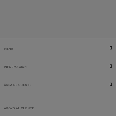
rojo
oportunidad
/
92
0.00 €
MENÚ
INFORMACIÓN
ÁREA DE CLIENTE
APOYO AL CLIENTE