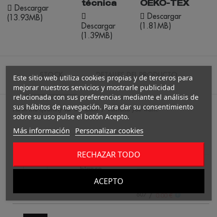
técnica
OEKO-TEX
Descargar
Descargar
(13.93MB)
Descargar
(1.81MB)
(1.39MB)
STOCK
DETALLES DEL PRODUCTO
Este sitio web utiliza cookies propias y de terceros para
mejorar nuestros servicios y mostrarle publicidad
relacionada con sus preferencias mediante el análisis de
sus hábitos de navegación. Para dar su consentimiento
Fill in the quantity for the Color / Tamaño you want.
sobre su uso pulse el botón Acepto.
Más información
Personalizar cookies
4
RECHAZAR TODO
blanco
ACEPTO
/
607
1
0.00 €