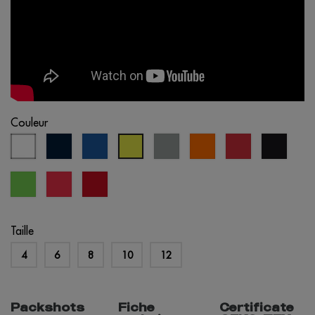
Couleur
blanc
bleu
bleu
gris
orange
rouge
noir
jaune
marine
royal
clair
fluo
fluo
vert
corail
opportunité
citron
fluo
rouge
Taille
4
6
8
10
12
Packshots
Fiche
Certificate