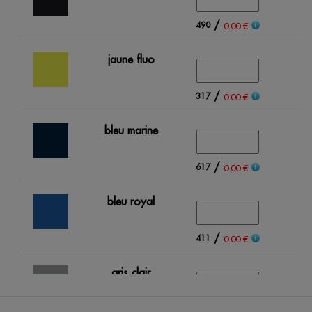
/
490
0.00 €
jaune fluo
/
317
0.00 €
bleu marine
/
617
0.00 €
bleu royal
/
411
0.00 €
gris clair
/
224
0.00 €