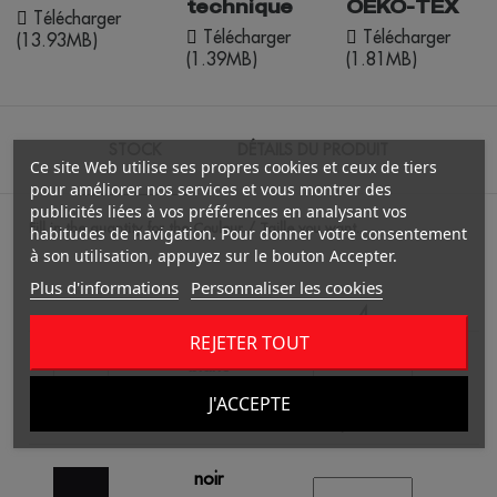
technique
OEKO-TEX
Télécharger
Télécharger
Télécharger
(13.93MB)
(1.39MB)
(1.81MB)
STOCK
DÉTAILS DU PRODUIT
Ce site Web utilise ses propres cookies et ceux de tiers
pour améliorer nos services et vous montrer des
publicités liées à vos préférences en analysant vos
Fill in the quantity for the Couleur / Taille you want.
habitudes de navigation. Pour donner votre consentement
à son utilisation, appuyez sur le bouton Accepter.
Plus d'informations
Personnaliser les cookies
4
REJETER TOUT
blanc
J'ACCEPTE
/
607
1
0.00 €
noir