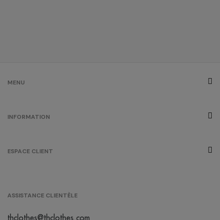
opportunité
rouge
/
92
0.00 €
MENU
INFORMATION
ESPACE CLIENT
ASSISTANCE CLIENTÈLE
thclothes@thclothes.com