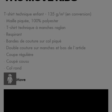
T-shirt technique enfant - 135 g/m² (en conversion)
· Maille piquée, 100% polyester
· T-shirt technique à manches raglan
· Respirant
· Bandes de couture sur col piqué
· Double couture sur manches et bas de l`article
· Coupe régulière
· Coupé cousu
· Col rond
Move