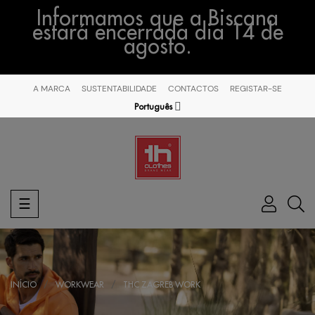
Informamos que a Biscana
estará encerrada dia 14 de
agosto.
A MARCA
SUSTENTABILIDADE
CONTACTOS
REGISTAR-SE
Português
Toggle
☰
navigation
INÍCIO
WORKWEAR
THC ZAGREB WORK