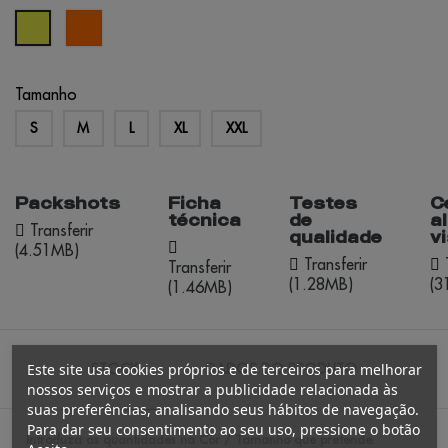
laranja
amarelo
fluo
fluo
Tamanho
S
M
L
XL
XXL
Packshots
Ficha
Testes
C
técnica
de
a
Transferir
qualidade
vi
(4.51MB)
Transferir
T
Transferir
(1.28MB)
(3
(1.46MB)
STOCK
Este site usa cookies próprios e de terceiros para melhorar
DADOS DO PRODUTO
nossos serviços e mostrar a publicidade relacionada às
suas preferências, analisando seus hábitos de navegação.
Para dar seu consentimento ao seu uso, pressione o botão
Introduza as quantidades na Cor / Tamanho que pretende.