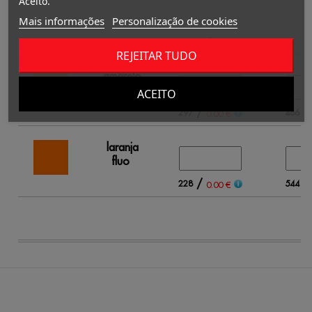
Aceito.
Mais informações
Personalização de cookies
S
REJEITAR TUDO
amarelo
fluo
ACEITO
/
297
466
0.00 €
laranja
fluo
/
228
544
0.00 €