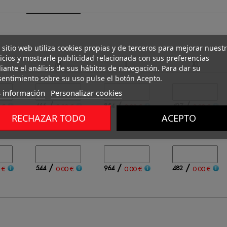
 sitio web utiliza cookies propias y de terceros para mejorar nuest
icios y mostrarle publicidad relacionada con sus preferencias
M
L
XL
ante el análisis de sus hábitos de navegación. Para dar su
entimiento sobre su uso pulse el botón Acepto.
 información
Personalizar cookies
/
/
/
466
854
427
 €
0.00 €
0.00 €
0.00 €
RECHAZAR TODO
ACEPTO
/
/
/
544
964
482
 €
0.00 €
0.00 €
0.00 €