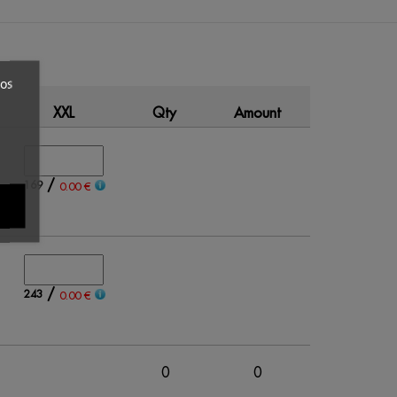
ros
XXL
Qty
Amount
/
169
0.00 €
/
243
0.00 €
0
0