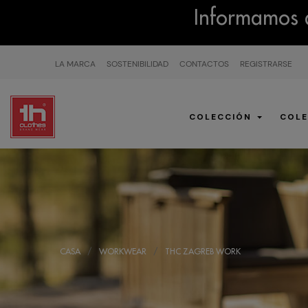
Informamos q
LA MARCA
SOSTENIBILIDAD
CONTACTOS
REGISTRARSE
COLECCIÓN
COLE
CASA
WORKWEAR
THC ZAGREB WORK