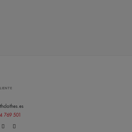
LIENTE
thclothes.es
44 769 501