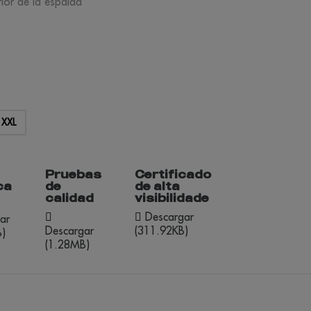
ior de la espalda
XXL
Pruebas
Certificado
ca
de
de alta
calidad
visibilidade
Descargar
ar
Descargar
(311.92KB)
)
(1.28MB)