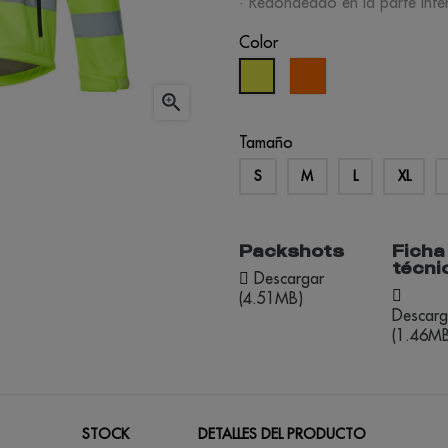
· Redondeado en la parte infer
Color
naranja
amarillo
fluo
fluo

Tamaño
S
M
L
XL
Packshots
Ficha
técni
Descargar
(4.51MB)
Descarg
(1.46MB
STOCK
DETALLES DEL PRODUCTO