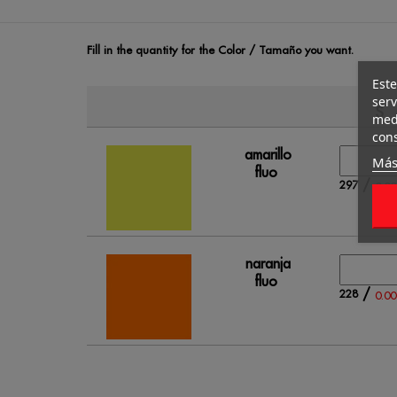
Fill in the quantity for the Color / Tamaño you want.
Este
serv
S
medi
cons
amarillo
Más
fluo
/
297
0.00
naranja
fluo
/
228
0.00