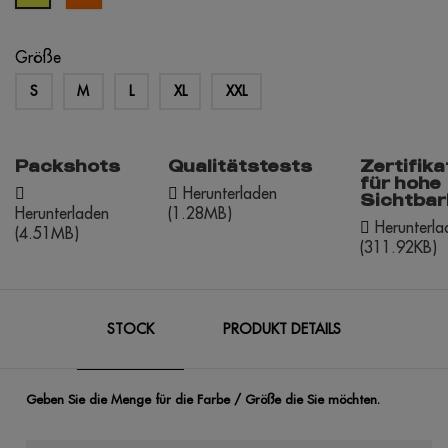
Größe
S
M
L
XL
XXL
Packshots
Qualitätstests
Zertifika
für hohe
Herunterladen
Sichtbar
Herunterladen
(1.28MB)
Herunterla
(4.51MB)
(311.92KB)
STOCK
PRODUKT DETAILS
Geben Sie die Menge für die Farbe / Größe die Sie möchten.