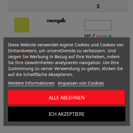
S
neongelb
/
297
4
0.00 €
Diese Website verwendet eigene Cookies und Cookies von
Drittanbietern, um unsereDienste zu verbessern. Und
neonorange
zeigen Sie Werbung in Bezug auf Ihre Vorlieben, indem
Sie Ihre Gewohnheiten analysieren navigation. Um Ihre
/
228
5
0.00 €
Zustimmung zu seiner Verwendung zu geben, klicken Sie
auf die Schaltfläche Akzeptieren.
Weitere Informationen
Anpassen von Cookies
ALLE ABLEHNEN
ICH AKZEPTIERE