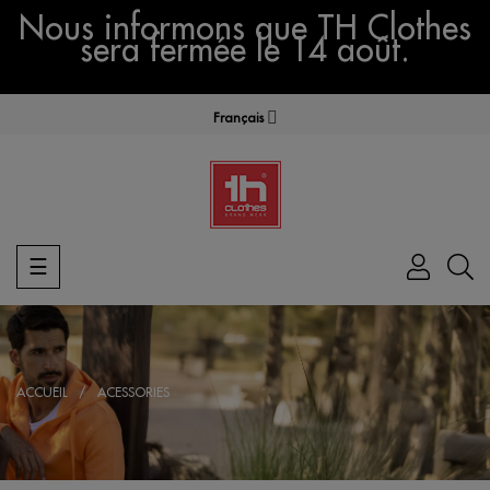
Nous informons que TH Clothes
sera fermée le 14 août.
Français
Basculer
☰
la
navigation
ACCUEIL
ACESSORIES