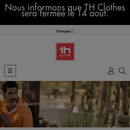
Nous informons que TH Clothes
sera fermée le 14 août.
Français
Basculer
☰
la
navigation
ACCUEIL
MARKETING