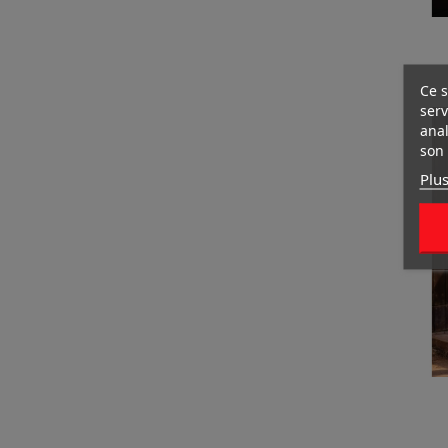
Ce s
serv
anal
son 
Plus