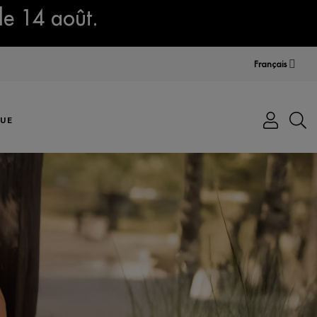
le 14 août.
Français
UE