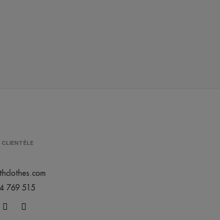
 CLIENTÈLE
thclothes.com
44 769 515