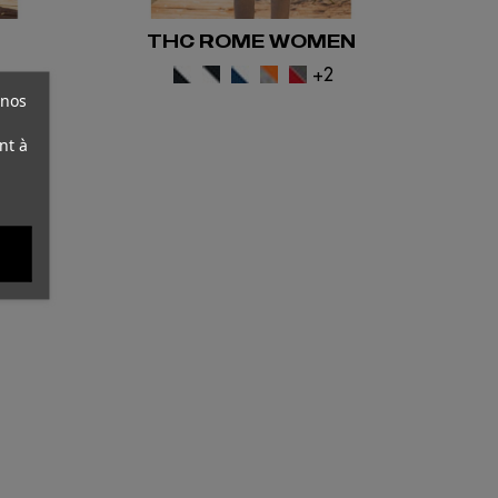
THC ROME WOMEN
1
+2
 nos
nt à