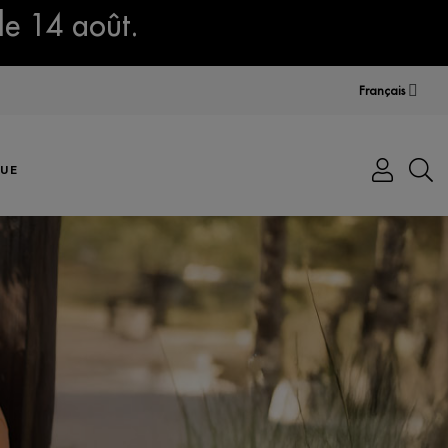
le 14 août.
Français
UE