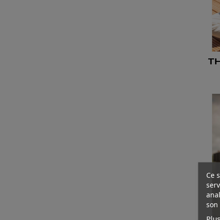
T
Ce s
serv
anal
son 
Plus