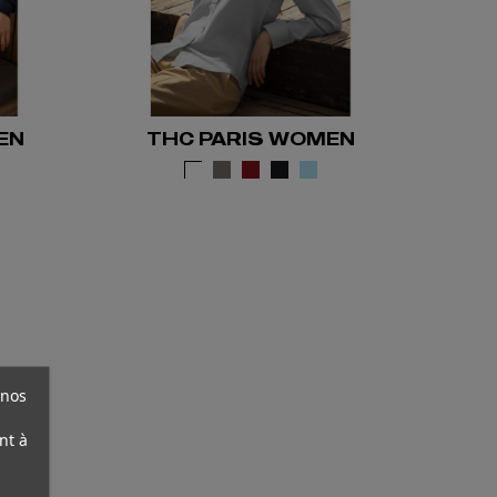
EN
THC PARIS WOMEN
 nos
nt à